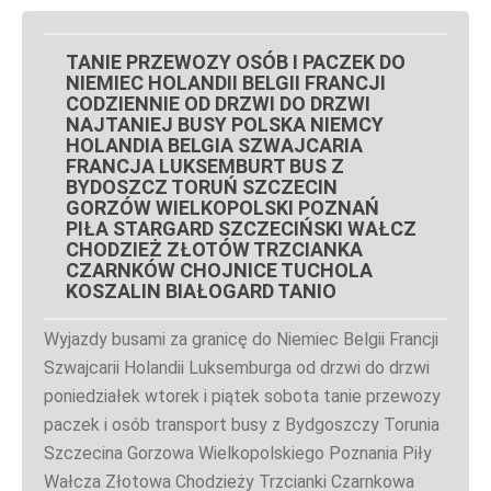
tani bus do Szczecina
Koszalina Bydgoszczy
TANIE PRZEWOZY OSÓB I PACZEK DO
Kołobrzegu Piły
NIEMIEC HOLANDII BELGII FRANCJI
Chojnic Tucholi
CODZIENNIE OD DRZWI DO DRZWI
Więcborka Nakła nad
NAJTANIEJ BUSY POLSKA NIEMCY
HOLANDIA BELGIA SZWAJCARIA
Notecią Białogardu
FRANCJA LUKSEMBURT BUS Z
Gryfic Sępólna
BYDOSZCZ TORUŃ SZCZECIN
GORZÓW WIELKOPOLSKI POZNAŃ
Krajeńskiego
PIŁA STARGARD SZCZECIŃSKI WAŁCZ
Człuchowa Szczecinka
CHODZIEŻ ZŁOTÓW TRZCIANKA
Barwic Świdnicy
CZARNKÓW CHOJNICE TUCHOLA
KOSZALIN BIAŁOGARD TANIO
Trzcianki Złotowa
Czarnkowa Chodzieży
Wyjazdy busami za granicę do Niemiec Belgii Francji
Wałcza z pod adresu
Szwajcarii Holandii Luksemburga od drzwi do drzwi
na adres tanio cena od
poniedziałek wtorek i piątek sobota tanie przewozy
drzwi do drzwi
paczek i osób transport busy z Bydgoszczy Torunia
Szczecina Gorzowa Wielkopolskiego Poznania Piły
Wałcza Złotowa Chodzieży Trzcianki Czarnkowa