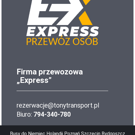
Firma przewozowa
„Express”
rezerwacje@tonytransport.pl
Biuro:
794-340-780
Busy do Niemiec Holandii Poznań Szczecin Bydgoszcz