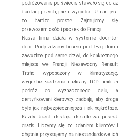
tani bus do Szczecina
podróżowanie po świecie stawało się coraz
Koszalina Bydgoszczy
bardziej przystępne i wygodne. U nas jest
Kołobrzegu Piły
to bardzo proste. Zajmujemy się
Chojnic Tucholi
przewozem osób i paczek do Francji.
Więcborka Nakła nad
Nasza firma działa w systemie door-to-
Notecią Białogardu
door. Podjeżdżamy busem pod twój dom i
Gryfic Sępólna
zawozimy pod same drzwi, do konkretnego
Krajeńskiego
miejsca we Francji. Niezawodny Renault
Człuchowa Szczecinka
Trafic wyposażony w klimatyzację,
Barwic Świdnicy
wygodne siedzenia i ekrany LCD umili ci
Trzcianki Złotowa
podróż do wyznaczonego celu, a
Czarnkowa Chodzieży
certyfikowani kierowcy zadbają, aby droga
Wałcza z pod adresu
na adres tanio cena od
była jak najbezpieczniejsza i jak najkrótsza.
drzwi do drzwi
Każdy klient dostaje dodatkowo posiłek
gratis. Liczymy się ze zdaniem klientów i
chętnie przystajemy na niestandardowe ich