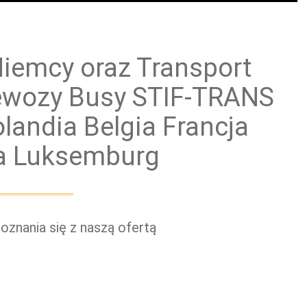
ewóz paczek
Przewóz grup zorganizowanych
Niemcy oraz Transport
zewozy Busy STIF-TRANS
landia Belgia Francja
a Luksemburg
znania się z naszą ofertą