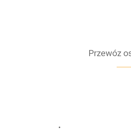
Stworzyliśmy więc firmę, której celem jest
bezpieczeństwa i komfortu, połączonych jedno
sprostać potrzebna jest niezawodna flota now
Bus bezproblemowo pokona każdą trasę. 
bezpieczeństwa naszych klientów przejazd obs
Przewóz os