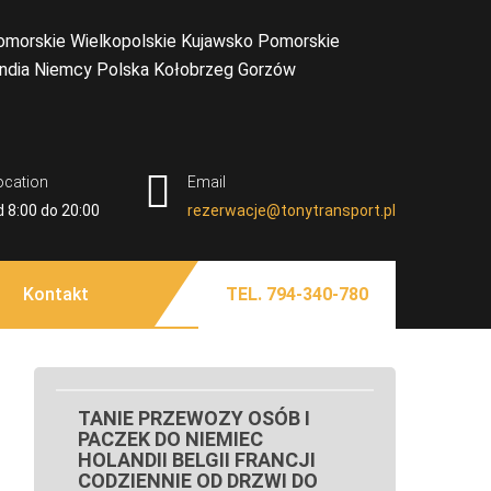
 TORUŃ BUS NIEMCY
olandia Belgia Zachodniopomorskie Lubuskie
 Koszalina Gorzowa Wielkopolskiego Piły Przewozy
LKOPOLSKIE KUJAWSKO
ą Białogard Gryfice Sępólno Krajeńskie Człuchów
ocation
Email
BYDGOSZCZY SZCZECINA
na Bydgoszczy Kołobrzegu Piły Chojnic Tucholi
d 8:00 do 20:00
rezerwacje@tonytransport.pl
ianki Złotowa Czarnkowa Chodzieży Wałcza z pod
 NIEMCY POLSKA
OLANDII DO POLSKI
Kontakt
TEL. 794-340-780
TANIE PRZEWOZY OSÓB I
PACZEK DO NIEMIEC
HOLANDII BELGII FRANCJI
CODZIENNIE OD DRZWI DO