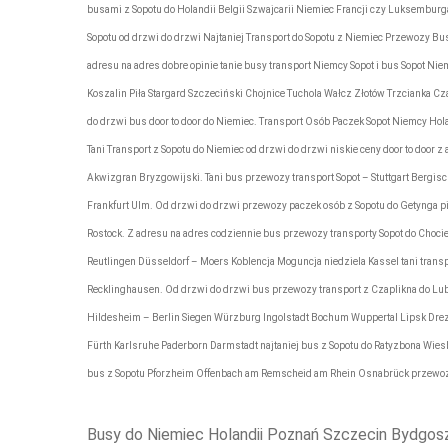
busami z Sopotu do Holandii Belgii Szwajcarii Niemiec Francji czy Luksemburga
Sopotu od drzwi do drzwi Najtaniej Transport do Sopotu z Niemiec Przewozy Bu
adresu na adres dobre opinie tanie busy transport Niemcy Sopot i bus Sopot N
Koszalin Piła Stargard Szczeciński Chojnice Tuchola Wałcz Złotów Trzcianka C
do drzwi bus door to door do Niemiec. Transport Osób Paczek Sopot Niemcy Ho
Tani Transport z Sopotu do Niemiec od drzwi do drzwi niskie ceny door to doo
Akwizgran Bryzgowijski. Tani bus przewozy transport Sopot – Stuttgart Bergi
Frankfurt Ulm. Od drzwi do drzwi przewozy paczek osób z Sopotu do Getynga 
Rostock. Z adresu na adres codziennie bus przewozy transporty Sopot do Ch
Reutlingen Düsseldorf – Moers Koblencja Moguncja niedziela Kassel tani tra
Recklinghausen. Od drzwi do drzwi bus przewozy transport z Czaplikna do Lub
Hildesheim – Berlin Siegen Würzburg Ingolstadt Bochum Wuppertal Lipsk Dre
Fürth Karlsruhe Paderborn Darmstadt najtaniej bus z Sopotu do Ratyzbona Wie
bus z Sopotu Pforzheim Offenbach am Remscheid am Rhein Osnabrück przewozy
Busy do Niemiec Holandii Poznań Szczecin Bydgos