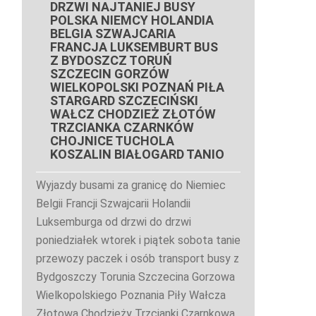
DRZWI NAJTANIEJ BUSY
POLSKA NIEMCY HOLANDIA
BELGIA SZWAJCARIA
FRANCJA LUKSEMBURT BUS
Z BYDOSZCZ TORUŃ
SZCZECIN GORZÓW
WIELKOPOLSKI POZNAŃ PIŁA
STARGARD SZCZECIŃSKI
WAŁCZ CHODZIEŻ ZŁOTÓW
TRZCIANKA CZARNKÓW
CHOJNICE TUCHOLA
KOSZALIN BIAŁOGARD TANIO
Wyjazdy busami za granicę do Niemiec
Belgii Francji Szwajcarii Holandii
Luksemburga od drzwi do drzwi
poniedziałek wtorek i piątek sobota tanie
przewozy paczek i osób transport busy z
Bydgoszczy Torunia Szczecina Gorzowa
Wielkopolskiego Poznania Piły Wałcza
Złotowa Chodzieży Trzcianki Czarnkowa