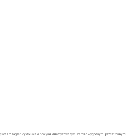
dpowiemy na wszystkie pytania
Certyfikaty
posiadamy wymagane dokumenty
umożliwiające przewóz osób za
granicę
go
Firma przewozowa
„Express”
rezerwacje@tonytransport.p
l
Biuro:
794-340-780
anicę oraz z zagranicy do Polski nowymi klimatyzowanymi bardzo wygodnymi przestronnymi