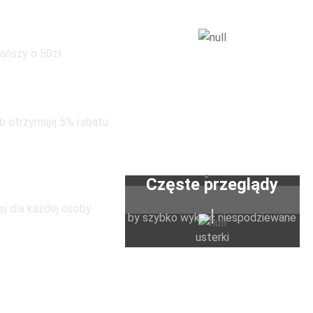
a dzieci
tańszy o 50zł
taniej
b otrzymają 5% rabatu.
pod tym
dresem
Częste przeglądy
ej dla każdej osoby
by szybko wykryć niespodziewane
usterki