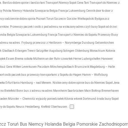
. Bardzo dobre opinie i bardzo tani Transport Niemcy Sopot Cena Tani Transport do Niemiec z
sy Polska Niemcy Holandia Szwajcaria Belgia Francja Luksemburg Cennik door to door z
iemcy codziennie dobra opinia Poznań Toruń Szczecin Gorzów Wielkopolski Bydgoszcz
zarnków. Przewozy paczek i osób z pod adresu na wskazany adres czyli busy Sopot od drzwi
landia Belgia Szwajcaria Luksemburg Francja Transport z Niemiec do Sopotu Przewozy Busy
r z adresu na adres. Fryburg przewzoz z Heilbronn – Norymberga Duisburg Gelsenkirchen
sch Gladbach Erlangen Trewir Salzgitter Augsburg Solingen Oldenburg Monachium Kolonia
piątek Essen Brema sobota Mülheim an der Ruhr czwartek Herne Ludwigshafen Hanower
ociebuż Gera Witten Leverkusen Poczdam Mönchengladbach Brunszwik Magdeburg – Halle
nsport osób paczek bus przewozy transportami z Sopotu do Hagen Hamm – Wolfsburg
eka Erfurt tanio Hamburg – nad Menem. Niskie ceny dobre opinie bus do Niemiec Sopot Jena
zno Bielefeld Bonn bus z adresu na adres Mannheim Saarbrücken Main Bottrop Bremerhaven
sbaden Münster – Chemnitz wyjazdy poniedziałek Kilonia wtorek Dortmund środa busy Sopot
 do Sopotu Neuss Heidelberg. Krefeld Oberhausen.:
zcz Toruń Bus Niemcy Holandia Belgia Pomorskie Zachodniopom