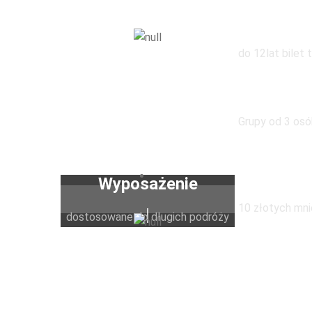
Zniżka dl
do 12lat bilet 
W grupie 
Grupy od 3 osó
Wymiana 
samym a
Wyposażenie
10 złotych mni
dostosowane do długich podróży