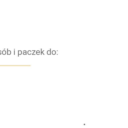
 zapewnienie naszym pasażerom najwyższego poziom
cześnie z punktualnością i niezawodnością. Aby tem
ych samochodów. Dzięki temu, mamy pewność, że każd
Bazujemy na kierowcach z doświadczeniem. Dl
ługiwany jest zawsze przez dwóch kierowców
ób i paczek do: