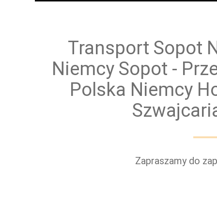
Przewóz osób
Prz
Transport Sopot 
Niemcy Sopot - Pr
Polska Niemcy Ho
Szwajcari
Zapraszamy do zapo