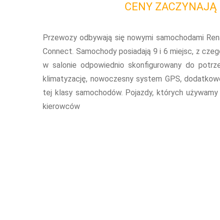
CENY ZACZYNAJĄ S
Przewozy odbywają się nowymi samochodami Renaul
Connect. Samochody posiadają 9 i 6 miejsc, z czeg
w salonie odpowiednio skonfigurowany do potr
klimatyzację, nowoczesny system GPS, dodatkow
tej klasy samochodów. Pojazdy, których używamy
kierowców
Dbamy o komfort i bezpieczeń
Zaangażowanie, profesjonalizm oraz sumienno
uznaniem i zaufaniem klientów. Mamy świadom