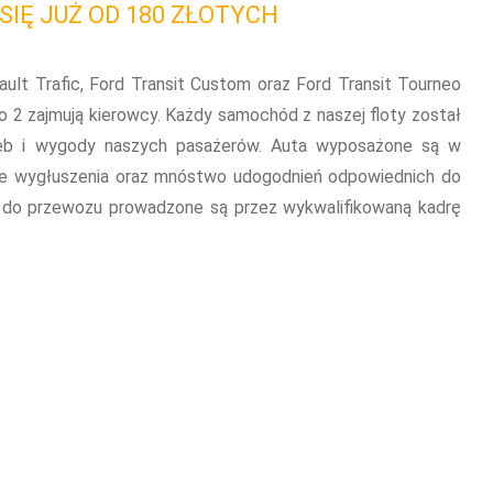
IĘ JUŻ OD 180 ZŁOTYCH
t Trafic, Ford Transit Custom oraz Ford Transit Tourneo
o 2 zajmują kierowcy. Każdy samochód z naszej floty został
zeb i wygody naszych pasażerów. Auta wyposażone są w
e wygłuszenia oraz mnóstwo udogodnień odpowiednich do
 do przewozu prowadzone są przez wykwalifikowaną kadrę
stwo
ść działania sprawiają, że nasze usługi cieszą si
ość, iż dalekie podróże są powodem obaw wielu osób