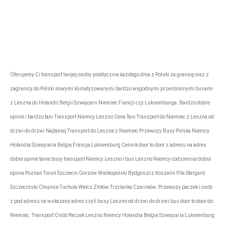
rezerwacje@tonytransport.pl
Biuro:
794-340-
780
Oferujemy Ci transport twojej osoby praktycznie każdego dnia z Polski za granicę oraz z
zagranicy do Polski nowymi klimatyzowanymi bardzo wygodnymi przestronnymi busami
z Leszna do Holandii Belgii Szwajcarii Niemiec Francji czy Luksemburga. Bardzo dobre
opinie i bardzo tani Transport Niemcy Leszno Cena Tani Transport do Niemiec z Leszna od
drzwi do drzwi Najtaniej Transport do Leszna z Niemiec Przewozy Busy Polska Niemcy
Holandia Szwajcaria Belgia Francja Luksemburg Cennik door to door z adresu na adres
dobre opinie tanie busy transport Niemcy Leszno i bus Leszno Niemcy codziennie dobra
opinia Poznań Toruń Szczecin Gorzów Wielkopolski Bydgoszcz Koszalin Piła Stargard
Szczeciński Chojnice Tuchola Wałcz Złotów Trzcianka Czarnków. Przewozy paczek i osób
z pod adresu na wskazany adres czyli busy Leszno od drzwi do drzwi bus door to door do
Niemiec. Transport Osób Paczek Leszno Niemcy Holandia Belgia Szwajcaria Luksemburg