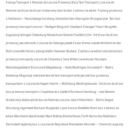
Francja Transport z Niemiec do Leszna Przewozy Busy Tani Transport z Leszna do
Niemiec od drzwi do drzwi niskie ceny door to door z adresu na adres. Fryburg przewzoz
z Heilbronn – Norymberga Duisburg Gelsenkirchen Akwizgran Bryzgowijski. Tani bus
przewozy transport Leszno – Stuttgart Bergisch Gladbach Erlangen Trewir Salzgitter
Augsburg Solingen Oldenburg Monachium Kolonia Frankfurt Ulm. Od drzwi do drzwi
przewozy paczek osób z Leszna do Getynga piątek Essen Brema sobota Mülheim an der
Ruhr czwartek Herne Ludwigshafen Hanower Rostock. Z adresu na adres codziennie bus
przewozy transporty Leszno do Chociebuż Gera Witten Leverkusen Poczdam
Mönchengladbach Brunszwik Magdeburg – Halle Reutlingen Düsseldorf – Moers
Koblencja Moguncja niedziela Kassel tani transport osób paczek bus przewozy
transportami z Leszna do Hagen Hamm – Wolfsburg Recklinghausen. Od drzwi do drzwi
bus przewozy transport z Czaplikna do Lubeka Erfurt tanio Hamburg – nad Menem.
Niskie ceny dobre opinie bus do Niemiec Leszno Jena Hildesheim – Berlin Siegen
Würzburg Ingolstadt Bochum Wuppertal Lipsk Drezno Bielefeld Bonn bus z adresu na
adres Mannheim Saarbrücken Main Bottrop Bremerhaven Fürth Karlsruhe Paderborn
Darmstadt najtaniej bus z Leszna do Ratyzbona Wiesbaden Münster – Chemnitz wyjazdy