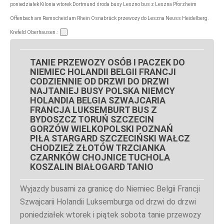
poniedziałek Kilonia wtorek Dortmund środa busy Leszno bus z Leszna Pforzheim
Offenbach am Remscheid am Rhein Osnabrück przewozy do Leszna Neuss Heidelberg.
Krefeld Oberhausen.:
TANIE PRZEWOZY OSÓB I PACZEK DO
NIEMIEC HOLANDII BELGII FRANCJI
CODZIENNIE OD DRZWI DO DRZWI
NAJTANIEJ BUSY POLSKA NIEMCY
HOLANDIA BELGIA SZWAJCARIA
FRANCJA LUKSEMBURT BUS Z
BYDOSZCZ TORUŃ SZCZECIN
GORZÓW WIELKOPOLSKI POZNAŃ
PIŁA STARGARD SZCZECIŃSKI WAŁCZ
CHODZIEŻ ZŁOTÓW TRZCIANKA
CZARNKÓW CHOJNICE TUCHOLA
KOSZALIN BIAŁOGARD TANIO
Wyjazdy busami za granicę do Niemiec Belgii Francji
Szwajcarii Holandii Luksemburga od drzwi do drzwi
poniedziałek wtorek i piątek sobota tanie przewozy