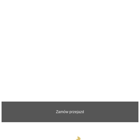
Zapraszamy do kontaktu z nami.
Odpowiemy na wszystkie pytania
Zamów przejazd