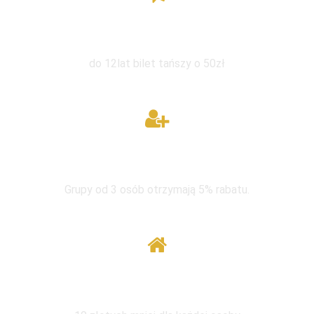
Zniżka dla dzieci
do 12lat bilet tańszy o 50zł
W grupie taniej
Grupy od 3 osób otrzymają 5% rabatu.
Wymiana pod tym samym adresem