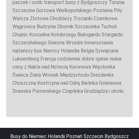
paczek i osób transport busy z Bydgoszczy Torunia
Szczecina Gorzowa Wielkopolskiego Poznania Piły
Wałcza Złotowa Chodzieży Trzcianki Czarnkowa
Wągrowca Budzynia Obornik Szczecinka Tucholi
Chojnic Koszalina Kołobrzegu Białogardu Stargardu
Szczecińskiego Gniezna Wrześni Inowrocławia
najtańszy bus Niemcy Holandia Belgia Szwajcaria
Luksemburg Francja codziennie dobre opinie niskie
ceny z Nakła nad Notecią Koronowa Więcborka
Świeca Żnina Wronek Międzychodu Drezdenka
Choszczna Kostrzyna nad Odrą Barlinka Goleniowa
Drawska Pomorskiego Czaplinka Grudziądza i okolic
Busy do Niemiec Holandii Poznań Szczecin Bydgoszcz