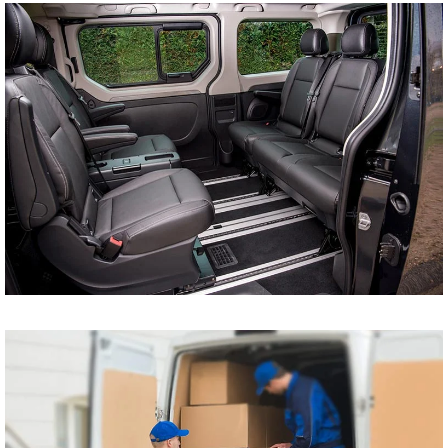
tani bus do Szczecina
Koszalina Bydgoszczy
Kołobrzegu Piły
Chojnic Tucholi
Więcborka Nakła nad
Notecią Białogardu
Gryfic Sępólna
Krajeńskiego
Człuchowa Szczecinka
Barwic Świdnicy
Trzcianki Złotowa
Czarnkowa Chodzieży
Wałcza z pod adresu
na adres tanio cena od
drzwi do drzwi
Przewóz osób