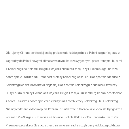
Firma przewozowa „Express”
rezerwacje@tonytransport.pl
Biuro:
794-340-
780
Oferujemy Ci transport twojej osoby praktycznie każdego dnia z Polski za granicę oraz z
zagranicy do Polski nowymi klimatyzowanymi bardzo wygodnymi przestronnymi busami
z Kołobrzegu do Holandii Belgii Szwajcarii Niemiec Francji czy Luksemburga. Bardzo
dobre opinie i bardzo tani Transport Niemcy Kołobrzeg Cena Tani Transport do Niemiec z
Kołobrzegu od drzwi do drzwi Najtaniej Transport do Kołobrzegu z Niemiec Przewozy
Busy Polska Niemcy Holandia Szwajcaria Belgia Francja Luksemburg Cennik door to door
z adresu na adres dobre opinie tanie busy transport Niemcy Kołobrzeg i bus Kołobrzeg
Niemcy codziennie dobra opinia Poznań Toruń Szczecin Gorzów Wielkopolski Bydgoszcz
Koszalin Piła Stargard Szczeciński Chojnice Tuchola Wałcz Złotów Trzcianka Czarnków.
Przewozy paczek i osób z pod adresu na wskazany adres czyli busy Kołobrzeg od drzwi