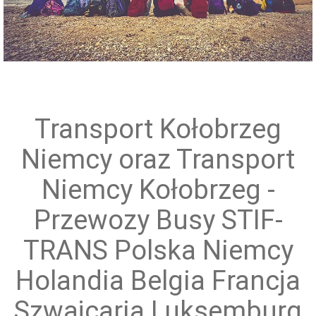
Przewóz grup zorganizowanych
Transport Kołobrzeg
Niemcy oraz Transport
Niemcy Kołobrzeg -
Przewozy Busy STIF-
TRANS Polska Niemcy
Holandia Belgia Francja
Szwajcaria Luksemburg