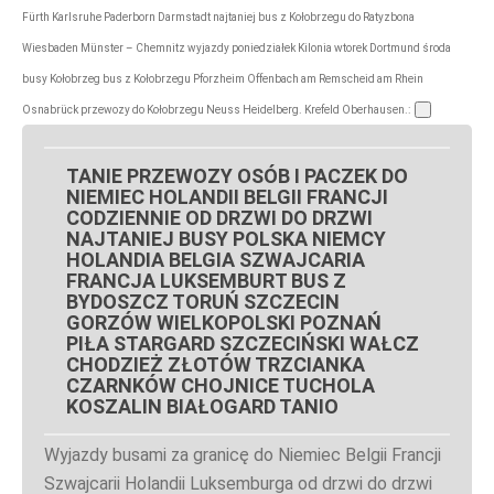
Fürth Karlsruhe Paderborn Darmstadt najtaniej bus z Kołobrzegu do Ratyzbona
Wiesbaden Münster – Chemnitz wyjazdy poniedziałek Kilonia wtorek Dortmund środa
busy Kołobrzeg bus z Kołobrzegu Pforzheim Offenbach am Remscheid am Rhein
Osnabrück przewozy do Kołobrzegu Neuss Heidelberg. Krefeld Oberhausen.:
TANIE PRZEWOZY OSÓB I PACZEK DO
NIEMIEC HOLANDII BELGII FRANCJI
CODZIENNIE OD DRZWI DO DRZWI
NAJTANIEJ BUSY POLSKA NIEMCY
HOLANDIA BELGIA SZWAJCARIA
FRANCJA LUKSEMBURT BUS Z
BYDOSZCZ TORUŃ SZCZECIN
GORZÓW WIELKOPOLSKI POZNAŃ
PIŁA STARGARD SZCZECIŃSKI WAŁCZ
CHODZIEŻ ZŁOTÓW TRZCIANKA
CZARNKÓW CHOJNICE TUCHOLA
KOSZALIN BIAŁOGARD TANIO
Wyjazdy busami za granicę do Niemiec Belgii Francji
Szwajcarii Holandii Luksemburga od drzwi do drzwi