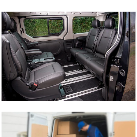
tani bus do Szczecina
Koszalina Bydgoszczy
Kołobrzegu Piły
Chojnic Tucholi
Więcborka Nakła nad
Notecią Białogardu
Gryfic Sępólna
Krajeńskiego
Człuchowa Szczecinka
Barwic Świdnicy
Trzcianki Złotowa
Czarnkowa Chodzieży
Wałcza z pod adresu
na adres tanio cena od
drzwi do drzwi
Przewóz osób