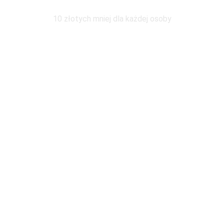
Wymiana pod tym samym adresem
10 złotych mniej dla każdej osoby