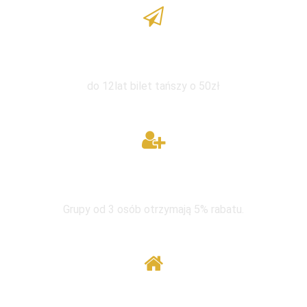
Zniżka dla dzieci
do 12lat bilet tańszy o 50zł
W grupie taniej
Grupy od 3 osób otrzymają 5% rabatu.