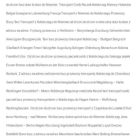
do drzwi bus door to door do Niemiec. Transport Osób Paczek Kołobrzeg Niemcy Holandia
Belgia Szwajcaria Luksemburg Francja Transport z Niemiec do Kołobrzegu Przewozy
Busy Tani Transport z Kołobrzegu do Niemiec od drzwi do drzwi niskie ceny door to door z
adresu na adres. Fryburg przewzoz z Heilbronn – Norymberga Duisburg Gelsenkirchen
Akwizgran Bryzgowijski. Tani bus przewozy transport Kołobrzeg – Stuttgart Bergisch
Gladbach Erlangen Trewir Salzgitter Augsburg Solingen Oldenburg Monachium Kolonia
Frankfurt Ulm. Od drzwi do drzwi przewozy paczek osób z Kołobrzegu do Getynga piątek
Essen Brema sobota Mülheim an der Ruhr czwartek Herne Ludwigshafen Hanower
Rostock. Z adresu na adres codziennie bus przewozy transporty Kołobrzeg do Chociebuż
Gera Witten Leverkusen Poczdam Mönchengladbach Brunszwik Magdeburg – Halle
Reutlingen Düsseldorf – Moers Koblencja Moguncja niedziela Kassel tani transport osób
paczek bus przewozy transportami z Kołobrzegu do Hagen Hamm – Wolfsburg
Recklinghausen. Od drzwi do drzwi bus przewozy transport z Czaplikna do Lubeka Erfurt
tanio Hamburg – nad Menem. Niskie ceny dobre opinie bus do Niemiec Kołobrzeg Jena
Hildesheim – Berlin Siegen Würzburg Ingolstadt Bochum Wuppertal Lipsk Drezno
Bielefeld Bonn bus z adresu na adres Mannheim Saarbrücken Main Bottrop Bremerhaven