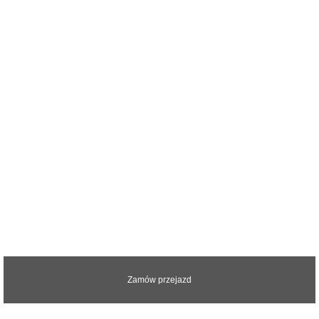
Zapraszamy do kontaktu z nami.
Odpowiemy na wszystkie pytania
Zamów przejazd