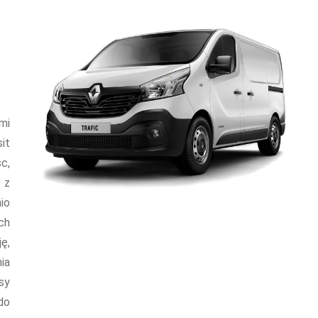
mi
it
c,
 z
io
ch
ę,
ia
sy
do