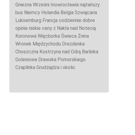
Gniezna Wrześni Inowrocławia najtańszy
bus Niemcy Holandia Belgia Szwajcaria
Luksemburg Francja codziennie dobre
opinie niskie ceny z Nakła nad Notecią
Koronowa Więcborka Świeca Żnina
Wronek Międzychodu Drezdenka
Choszczna Kostrzyna nad Odrą Barlinka
Goleniowa Drawska Pomorskiego
Czaplinka Grudziądza i okolic