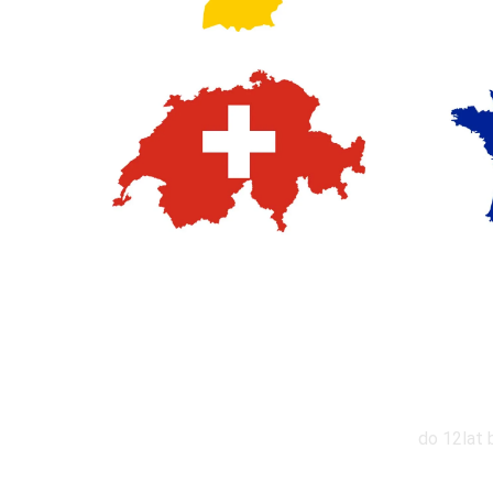
Zniż
do 12lat 