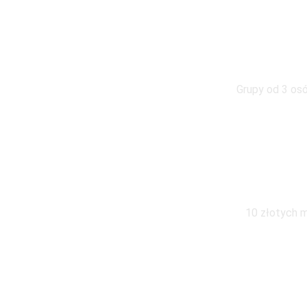
W g
Grupy od 3 osó
Wymiana pod
10 złotych m
Zapraszamy do kontaktu z 