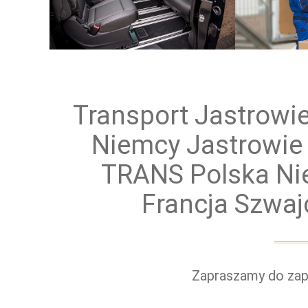
Przewóz osób
Prz
Transport Jastrowi
Niemcy Jastrowie 
TRANS Polska Ni
Francja Szwa
Zapraszamy do zapo