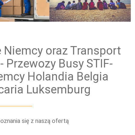
ewóz paczek
Przewóz grup zorganizowanych
e Niemcy oraz Transport
- Przewozy Busy STIF-
emcy Holandia Belgia
jcaria Luksemburg
znania się z naszą ofertą