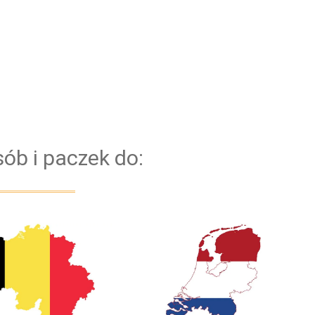
jest niezawodna flota nowych samochodów.
Dzięki temu, mamy pewność, że każdy Bus
bezproblemowo pokona każdą trasę. Bazujemy na
kierowcach z doświadczeniem. Dla
bezpieczeństwa naszych klientów przejazd
obsługiwany jest zawsze przez dwóch kierowców
ób i paczek do: