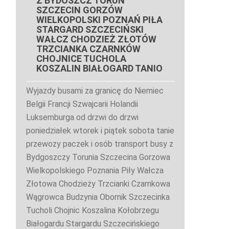
Z BYDOSZCZ TORUŃ
SZCZECIN GORZÓW
WIELKOPOLSKI POZNAŃ PIŁA
STARGARD SZCZECIŃSKI
WAŁCZ CHODZIEŻ ZŁOTÓW
TRZCIANKA CZARNKÓW
CHOJNICE TUCHOLA
KOSZALIN BIAŁOGARD TANIO
Wyjazdy busami za granicę do Niemiec
Belgii Francji Szwajcarii Holandii
Luksemburga od drzwi do drzwi
poniedziałek wtorek i piątek sobota tanie
przewozy paczek i osób transport busy z
Bydgoszczy Torunia Szczecina Gorzowa
Wielkopolskiego Poznania Piły Wałcza
Złotowa Chodzieży Trzcianki Czarnkowa
Wągrowca Budzynia Obornik Szczecinka
Tucholi Chojnic Koszalina Kołobrzegu
Białogardu Stargardu Szczecińskiego