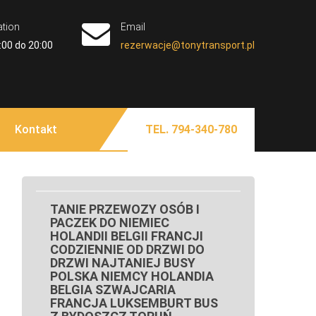
ation
Email
:00 do 20:00
rezerwacje@tonytransport.pl
 TORUŃ BUS NIEMCY
olandia Belgia Zachodniopomorskie Lubuskie
 Koszalina Gorzowa Wielkopolskiego Piły Przewozy
LKOPOLSKIE KUJAWSKO
Kontakt
TEL. 794-340-780
ą Białogard Gryfice Sępólno Krajeńskie Człuchów
BYDGOSZCZY SZCZECINA
na Bydgoszczy Kołobrzegu Piły Chojnic Tucholi
ianki Złotowa Czarnkowa Chodzieży Wałcza z pod
 NIEMCY POLSKA
OLANDII DO POLSKI
TANIE PRZEWOZY OSÓB I
PACZEK DO NIEMIEC
HOLANDII BELGII FRANCJI
CODZIENNIE OD DRZWI DO
DRZWI NAJTANIEJ BUSY
POLSKA NIEMCY HOLANDIA
BELGIA SZWAJCARIA
FRANCJA LUKSEMBURT BUS