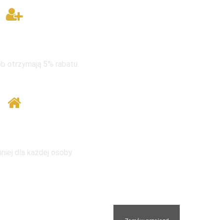
rupie taniej
b otrzymają 5% rabatu.
 tym samym adresem
niej dla każdej osoby
nami. Odpowiemy na