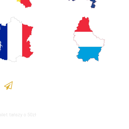
ka dla dzieci
bilet tańszy o 50zł