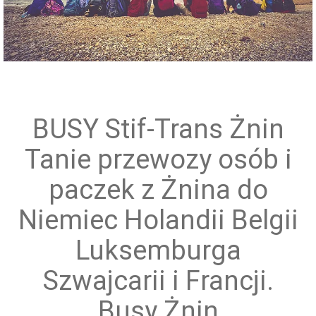
Przewóz grup zorganizowanych
BUSY Stif-Trans Żnin
Tanie przewozy osób i
paczek z Żnina do
Niemiec Holandii Belgii
Luksemburga
Szwajcarii i Francji.
Busy Żnin