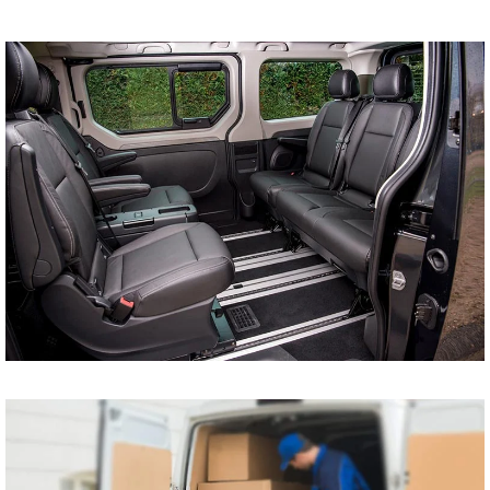
tani bus do Szczecina
Koszalina Bydgoszczy
Kołobrzegu Piły
Chojnic Tucholi
Więcborka Nakła nad
Notecią Białogardu
Gryfic Sępólna
Krajeńskiego
Człuchowa Szczecinka
Barwic Świdnicy
Trzcianki Złotowa
Czarnkowa Chodzieży
Wałcza z pod adresu
na adres tanio cena od
drzwi do drzwi
Przewóz osób