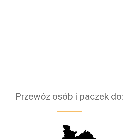
zapewnienie naszym pasażerom najwyższego
poziomu bezpieczeństwa i komfortu, połączonych
jednocześnie z punktualnością i niezawodnością. Aby
temu sprostać potrzebna jest niezawodna flota
nowych samochodów. Dzięki temu, mamy pewność,
że każdy Bus bezproblemowo pokona każdą trasę.
Bazujemy na kierowcach z doświadczeniem. Dla
bezpieczeństwa naszych klientów przejazd
obsługiwany jest zawsze przez dwóch kierowców
Przewóz osób i paczek do: