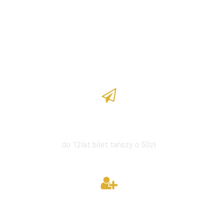
Zniżka dla dzieci
do 12lat bilet tańszy o 50zł
W grupie taniej