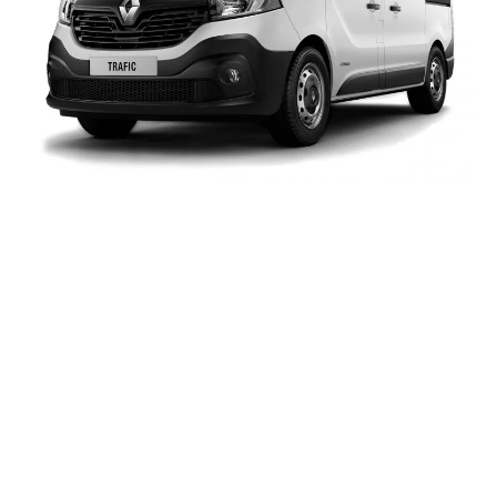
Dbamy o komfort i
bezpieczeństwo
Zaangażowanie, profesjonalizm oraz sumienność
działania sprawiają, że nasze usługi cieszą się
uznaniem i zaufaniem klientów. Mamy świadomość, iż
dalekie podróże są powodem obaw wielu osób.
Stworzyliśmy więc firmę, której celem jest