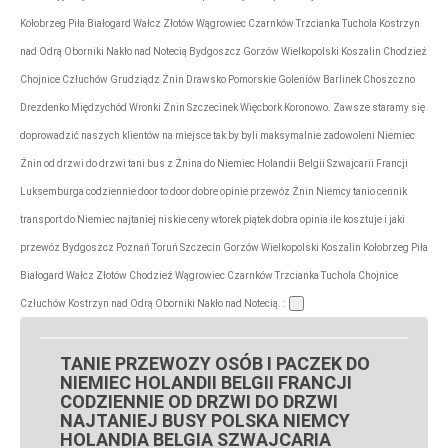
Kołobrzeg Piła Białogard Wałcz Złotów Wągrowiec Czarnków Trzcianka Tuchola Kostrzyn
nad Odrą Oborniki Nakło nad Notecią Bydgoszcz Gorzów Wielkopolski Koszalin Chodzież
Chojnice Człuchów Grudziądz Żnin Drawsko Pomorskie Goleniów Barlinek Choszczno
Drezdenko Międzychód Wronki Żnin Szczecinek Więcbork Koronowo. Zawsze staramy się
doprowadzić naszych klientów na miejsce tak by byli maksymalnie zadowoleni Niemiec
Żnin od drzwi do drzwi tani bus z Żnina do Niemiec Holandii Belgii Szwajcarii Francji
Luksemburga codziennie door to door dobre opinie przewóz Żnin Niemcy tanio cennik
transport do Niemiec najtaniej niskie ceny wtorek piątek dobra opinia ile kosztuje i jaki
przewóz Bydgoszcz Poznań Toruń Szczecin Gorzów Wielkopolski Koszalin Kołobrzeg Piła
Białogard Wałcz Złotów Chodzież Wągrowiec Czarnków Trzcianka Tuchola Chojnice
Człuchów Kostrzyn nad Odrą Oborniki Nakło nad Notecią. :
TANIE PRZEWOZY OSÓB I PACZEK DO
NIEMIEC HOLANDII BELGII FRANCJI
CODZIENNIE OD DRZWI DO DRZWI
NAJTANIEJ BUSY POLSKA NIEMCY
HOLANDIA BELGIA SZWAJCARIA