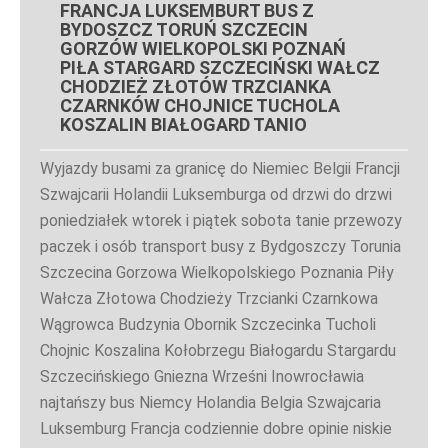
FRANCJA LUKSEMBURT BUS Z
BYDOSZCZ TORUŃ SZCZECIN
GORZÓW WIELKOPOLSKI POZNAŃ
PIŁA STARGARD SZCZECIŃSKI WAŁCZ
CHODZIEŻ ZŁOTÓW TRZCIANKA
CZARNKÓW CHOJNICE TUCHOLA
KOSZALIN BIAŁOGARD TANIO
Wyjazdy busami za granicę do Niemiec Belgii Francji
Szwajcarii Holandii Luksemburga od drzwi do drzwi
poniedziałek wtorek i piątek sobota tanie przewozy
paczek i osób transport busy z Bydgoszczy Torunia
Szczecina Gorzowa Wielkopolskiego Poznania Piły
Wałcza Złotowa Chodzieży Trzcianki Czarnkowa
Wągrowca Budzynia Obornik Szczecinka Tucholi
Chojnic Koszalina Kołobrzegu Białogardu Stargardu
Szczecińskiego Gniezna Wrześni Inowrocławia
najtańszy bus Niemcy Holandia Belgia Szwajcaria
Luksemburg Francja codziennie dobre opinie niskie