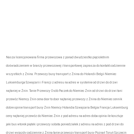
Firma przewozowa „Express”
rezerwacje@tonytransport.pl
Biuro:
794-340-
780
Nasza licencjonowana firma przewozowa z ponad dwudziestko pięcioletnim
doświadczeniem w branży przewozowej i transportowej zaprasza do kontakt codziennie
wszystkich z Żnina. Przewozy busy transport z Żnina do Holandii Belgii Niemiec
Luksemburga Szwajcarii i Francji z adresu na adres w systemie od drzwi do drzwi
najtaniej w Żnin. Tanie Przewozy Osób Paczek do Niemiec Żnin od drzwi do drzwi tani
przewóz Niemcy Żnin cena door to door najtaniej przewozy z Żnina do Niemiec cennik
dobre opinie transport busy Żnin Niemcy Holandia Szwajcaria Belgia Francja Luksemburg
ceny najtaniej przewóz do Niemiec Żnin z pod adresu na adres doba opinia ile kosztuje
jaki bus wtorek piątek i przewozy sobota poniedziałek z adresu na adres z pod drzwi do
drzwi wyjazdy codziennie z Żnina tanie przewozy transport busy Poznań Toruń Szczecin