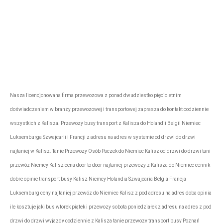
Firma przewozowa „Express”
rezerwacje@tonytransport.pl
Biuro:
794-340-
780
Nasza licencjonowana firma przewozowa z ponad dwudziestko pięcioletnim
doświadczeniem w branży przewozowej i transportowej zaprasza do kontakt codziennie
wszystkich z Kalisza. Przewozy busy transport z Kalisza do Holandii Belgii Niemiec
Luksemburga Szwajcarii i Francji z adresu na adres w systemie od drzwi do drzwi
najtaniej w Kalisz. Tanie Przewozy Osób Paczek do Niemiec Kalisz od drzwi do drzwi tani
przewóz Niemcy Kalisz cena door to door najtaniej przewozy z Kalisza do Niemiec cennik
dobre opinie transport busy Kalisz Niemcy Holandia Szwajcaria Belgia Francja
Luksemburg ceny najtaniej przewóz do Niemiec Kalisz z pod adresu na adres doba opinia
ile kosztuje jaki bus wtorek piątek i przewozy sobota poniedziałek z adresu na adres z pod
drzwi do drzwi wyjazdy codziennie z Kalisza tanie przewozy transport busy Poznań