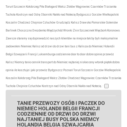
Toruń Szczecin Kołobrzeg Piła Białogard Wałcz Złotów Wągrowiec Czarnków Trzcianka
Tuchola Kostrzyn nad Odrą Oborniki Nakło nad Notecią Bydgoszcz Gorzów Wielkopolski
Koszalin Chodzież Chojnice Człuchów Grudziądz Kalisz Drawsko Pomorskie Goleniów
Barlinek Choszczno Drezdenko Międzychód Wronki Żnin Szczecinek Więcbork Koronowo.
Zawsze staramy się doprowadzić naszych klientów na miejsce tak by byli maksymalnie
zadowoleni Niemiec Kalisz od drzwi do drzwi tani bus z Kalisza do Niemiec Holandii
Belgii Szwajcarii Francji Luksemburga codziennie door to door dobre opinie przewóz
Kalisz Niemcy tanio cennik transport do Niemiec najtaniej niskie ceny wtorek piątek dobra
opinia ile kosztuje i jaki przewóz Bydgoszcz Poznań Toruń Szczecin Gorzów Wielkopolski
Koszalin Kołobrzeg Piła Białogard Wałcz Złotów Chodzież Wągrowiec Czarnków Trzcianka
Tuchola Chojnice Człuchów Kostrzyn nad Odrą Oborniki Nakło nad Notecią. :
TANIE PRZEWOZY OSÓB I PACZEK DO
NIEMIEC HOLANDII BELGII FRANCJI
CODZIENNIE OD DRZWI DO DRZWI
NAJTANIEJ BUSY POLSKA NIEMCY
HOLANDIA BELGIA SZWAJCARIA