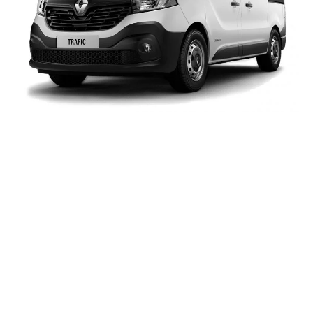
Dbamy o komfort i
bezpieczeństwo
Zaangażowanie, profesjonalizm oraz sumienność
działania sprawiają, że nasze usługi cieszą się
uznaniem i zaufaniem klientów. Mamy świadomość, iż
dalekie podróże są powodem obaw wielu osób.
Stworzyliśmy więc firmę, której celem jest