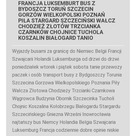
FRANCJA LUKSEMBURT BUS Z
BYDOSZCZ TORUŃ SZCZECIN
GORZÓW WIELKOPOLSKI POZNAŃ
PIŁA STARGARD SZCZECIŃSKI WAŁCZ
CHODZIEŻ ZŁOTÓW TRZCIANKA
CZARNKÓW CHOJNICE TUCHOLA
KOSZALIN BIAŁOGARD TANIO
Wyjazdy busami za granicę do Niemiec Belgii Francji
Szwajcarii Holandii Luksemburga od drzwi do drzwi
poniedziałek wtorek i piątek sobota tanie przewozy
paczek i osób transport busy z Bydgoszczy Torunia
Szczecina Gorzowa Wielkopolskiego Poznania Piły
Wałcza Złotowa Chodzieży Trzcianki Czarnkowa
Wągrowca Budzynia Obornik Szczecinka Tucholi
Chojnic Koszalina Kołobrzegu Białogardu Stargardu
Szczecińskiego Gniezna Wrześni Inowrocławia
najtańszy bus Niemcy Holandia Belgia Szwajcaria
Luksemburg Francja codziennie dobre opinie niskie