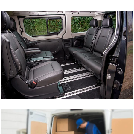
tani bus do Szczecina
Koszalina Bydgoszczy
Kołobrzegu Piły
Chojnic Tucholi
Więcborka Nakła nad
Notecią Białogardu
Gryfic Sępólna
Krajeńskiego
Człuchowa Szczecinka
Barwic Świdnicy
Trzcianki Złotowa
Czarnkowa Chodzieży
Wałcza z pod adresu
na adres tanio cena od
drzwi do drzwi
Przewóz osób