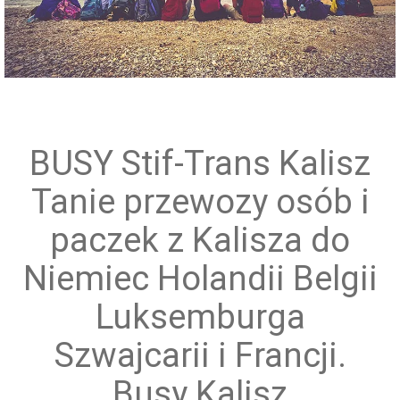
Przewóz grup zorganizowanych
BUSY Stif-Trans Kalisz
Tanie przewozy osób i
paczek z Kalisza do
Niemiec Holandii Belgii
Luksemburga
Szwajcarii i Francji.
Busy Kalisz