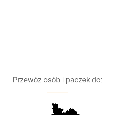
zapewnienie naszym pasażerom najwyższego
poziomu bezpieczeństwa i komfortu, połączonych
jednocześnie z punktualnością i niezawodnością. Aby
temu sprostać potrzebna jest niezawodna flota
nowych samochodów. Dzięki temu, mamy pewność,
że każdy Bus bezproblemowo pokona każdą trasę.
Bazujemy na kierowcach z doświadczeniem. Dla
bezpieczeństwa naszych klientów przejazd
obsługiwany jest zawsze przez dwóch kierowców
Przewóz osób i paczek do: