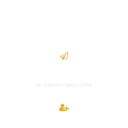
Zniżka dla dzieci
do 12lat bilet tańszy o 50zł
W grupie taniej