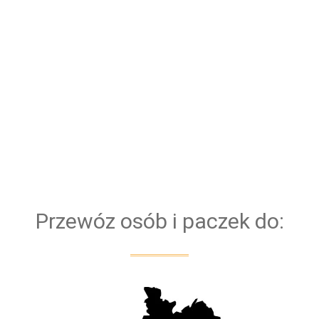
zapewnienie naszym pasażerom najwyższego
poziomu bezpieczeństwa i komfortu, połączonych
jednocześnie z punktualnością i niezawodnością. Aby
temu sprostać potrzebna jest niezawodna flota
nowych samochodów. Dzięki temu, mamy pewność,
że każdy Bus bezproblemowo pokona każdą trasę.
Bazujemy na kierowcach z doświadczeniem. Dla
bezpieczeństwa naszych klientów przejazd
obsługiwany jest zawsze przez dwóch kierowców
Przewóz osób i paczek do: