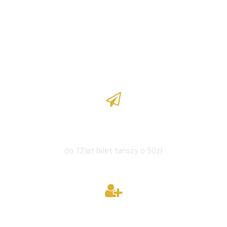
Zniżka dla dzieci
do 12lat bilet tańszy o 50zł
W grupie taniej