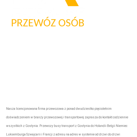
Firma przewozowa „Express”
rezerwacje@tonytransport.pl
Biuro:
794-340-
780
Nasza licencjonowana firma przewozowa z ponad dwudziestko pięcioletnim
doświadczeniem w branży przewozowej i transportowej zaprasza do kontakt codziennie
wszystkich z Gostynia. Przewozy busy transport z Gostynia do Holandii Belgii Niemiec
Luksemburga Szwajcarii i Francji z adresu na adres w systemie od drzwi do drzwi