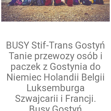
Przewóz grup zorganizowanych
BUSY Stif-Trans Gostyń
Tanie przewozy osób i
paczek z Gostynia do
Niemiec Holandii Belgii
Luksemburga
Szwajcarii i Francji.
Busy Gostyń