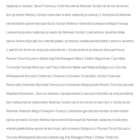
najtaniej w Gostyń. Tanie Przewozy Osób Paczek do Niemiec Gostyń od drzwi do drzwi
tani przewóz Niemcy Gostyń cena door to door najtaniej przewozy z Gostynia do Niemiec
cennik dobre opinie transport busy Gostyń Niemcy Holandia Szwajcaria Belgia Francja
Luksemburg ceny najtaniej przewóz do Niemiec Gostyń z pod adresu na adres doba
opinia ile kosztuje jaki bus wtorek piątek i przewozy sobota poniedziałek z adresu na adres
z pod drzwi do drzwi wyjazdy codziennie z Gostynia tanie przewozy transport busy
Poznań Toruń Szczecin Kołobrzeg Piła Białogard Wałcz Złotów Wągrowiec Czarnków
Trzcianka Tuchola Kostrzyn nad Odrą Oborniki Nakło nad Notecią Bydgoszcz Gorzów
Wielkopolski Koszalin Chodzież Chojnice Człuchów Grudziądz Gostyń Drawsko
Pomorskie Goleniów Barlinek Choszczno Drezdenko Międzychód Wronki Żnin Szczecinek
Więcbork Koronowo. Zawsze staramy się doprowadzić naszych klientów na miejsce tak by
byli maksymalnie zadowoleni Niemiec Gostyń od drzwi do drzwi tani bus z Gostynia do
Niemiec Holandii Belgii Szwajcarii Francji Luksemburga codziennie door to door dobre
opinie przewóz Gostyń Niemcy tanio cennik transport do Niemiec najtaniej niskie ceny
wtorek piątek dobra opinia ile kosztuje i jaki przewóz Bydgoszcz Poznań Toruń Szczecin
Gorzów Wielkopolski Koszalin Kołobrzeg Piła Białogard Wałcz Złotów Chodzież