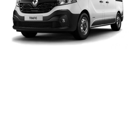
Dbamy o komfort i
bezpieczeństwo
Zaangażowanie, profesjonalizm oraz sumienność
działania sprawiają, że nasze usługi cieszą się
uznaniem i zaufaniem klientów. Mamy świadomość, iż
dalekie podróże są powodem obaw wielu osób.
Stworzyliśmy więc firmę, której celem jest