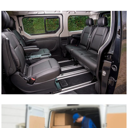
tani bus do Szczecina
Koszalina Bydgoszczy
Kołobrzegu Piły
Chojnic Tucholi
Więcborka Nakła nad
Notecią Białogardu
Gryfic Sępólna
Krajeńskiego
Człuchowa Szczecinka
Barwic Świdnicy
Trzcianki Złotowa
Czarnkowa Chodzieży
Wałcza z pod adresu
na adres tanio cena od
drzwi do drzwi
Przewóz osób