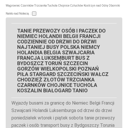
Wągrowiec Czarnków Trzcianka Tuchola Chojnice Człuchów Kostrzyn nad Odrą Oborniki
Nakło nad Notecią. :
TANIE PRZEWOZY OSÓB I PACZEK DO
NIEMIEC HOLANDII BELGII FRANCJI
CODZIENNIE OD DRZWI DO DRZWI
NAJTANIEJ BUSY POLSKA NIEMCY
HOLANDIA BELGIA SZWAJCARIA
FRANCJA LUKSEMBURT BUS Z
BYDOSZCZ TORUŃ SZCZECIN
GORZÓW WIELKOPOLSKI POZNAŃ
PIŁA STARGARD SZCZECIŃSKI WAŁCZ
CHODZIEŻ ZŁOTÓW TRZCIANKA
CZARNKÓW CHOJNICE TUCHOLA
KOSZALIN BIAŁOGARD TANIO
Wyjazdy busami za granicę do Niemiec Belgii Francji
Szwajcarii Holandii Luksemburga od drzwi do drzwi
poniedziałek wtorek i piątek sobota tanie przewozy
paczek i osób transport busy z Bydgoszczy Torunia