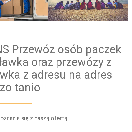
ewóz paczek
Przewóz grup zorganizowanych
NS Przewóz osób paczek
ławka oraz przewózy z
wka z adresu na adres
zo tanio
znania się z naszą ofertą