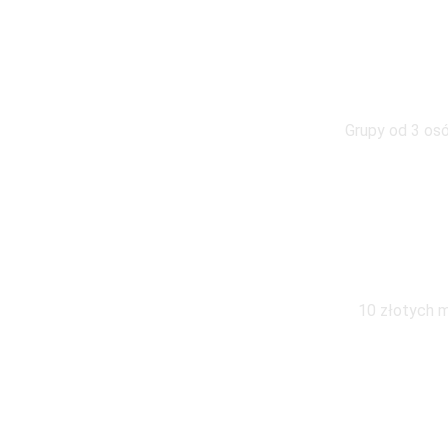
W g
Grupy od 3 osó
Wymiana pod
10 złotych m
Zapraszamy do kontaktu z 