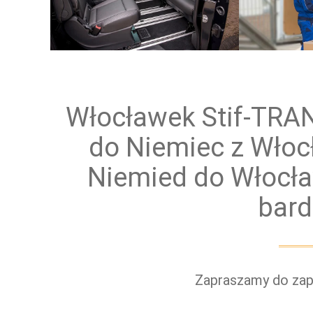
Przewóz osób
Prz
Włocławek Stif-TRA
do Niemiec z Włoc
Niemied do Włocła
bard
Zapraszamy do zapo