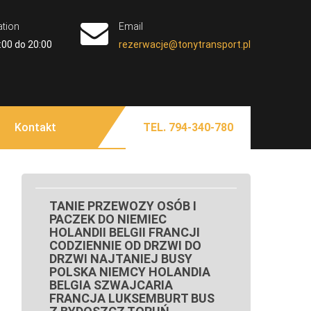
ation
Email
:00 do 20:00
rezerwacje@tonytransport.pl
 TORUŃ BUS NIEMCY
olandia Belgia Zachodniopomorskie Lubuskie
 Koszalina Gorzowa Wielkopolskiego Piły Przewozy
LKOPOLSKIE KUJAWSKO
Kontakt
TEL. 794-340-780
ą Białogard Gryfice Sępólno Krajeńskie Człuchów
BYDGOSZCZY SZCZECINA
na Bydgoszczy Kołobrzegu Piły Chojnic Tucholi
ianki Złotowa Czarnkowa Chodzieży Wałcza z pod
 NIEMCY POLSKA
OLANDII DO POLSKI
TANIE PRZEWOZY OSÓB I
PACZEK DO NIEMIEC
HOLANDII BELGII FRANCJI
CODZIENNIE OD DRZWI DO
DRZWI NAJTANIEJ BUSY
POLSKA NIEMCY HOLANDIA
BELGIA SZWAJCARIA
FRANCJA LUKSEMBURT BUS