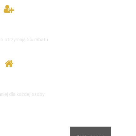
rupie taniej
b otrzymają 5% rabatu.
 tym samym adresem
niej dla każdej osoby
nami. Odpowiemy na