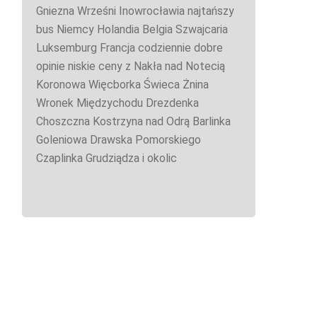
Gniezna Wrześni Inowrocławia najtańszy
bus Niemcy Holandia Belgia Szwajcaria
Luksemburg Francja codziennie dobre
opinie niskie ceny z Nakła nad Notecią
Koronowa Więcborka Świeca Żnina
Wronek Międzychodu Drezdenka
Choszczna Kostrzyna nad Odrą Barlinka
Goleniowa Drawska Pomorskiego
Czaplinka Grudziądza i okolic