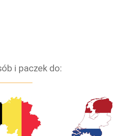
jest niezawodna flota nowych samochodów.
Dzięki temu, mamy pewność, że każdy Bus
bezproblemowo pokona każdą trasę. Bazujemy na
kierowcach z doświadczeniem. Dla
bezpieczeństwa naszych klientów przejazd
obsługiwany jest zawsze przez dwóch kierowców
ób i paczek do: