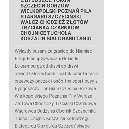
Z BYDOSZCZ TORUŃ
SZCZECIN GORZÓW
WIELKOPOLSKI POZNAŃ PIŁA
STARGARD SZCZECIŃSKI
WAŁCZ CHODZIEŻ ZŁOTÓW
TRZCIANKA CZARNKÓW
CHOJNICE TUCHOLA
KOSZALIN BIAŁOGARD TANIO
Wyjazdy busami za granicę do Niemiec
Belgii Francji Szwajcarii Holandii
Luksemburga od drzwi do drzwi
poniedziałek wtorek i piątek sobota tanie
przewozy paczek i osób transport busy z
Bydgoszczy Torunia Szczecina Gorzowa
Wielkopolskiego Poznania Piły Wałcza
Złotowa Chodzieży Trzcianki Czarnkowa
Wągrowca Budzynia Obornik Szczecinka
Tucholi Chojnic Koszalina Kołobrzegu
Białogardu Stargardu Szczecińskiego