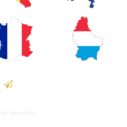
ka dla dzieci
bilet tańszy o 50zł