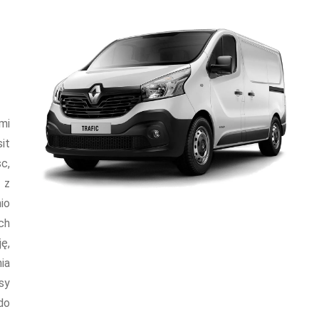
mi
it
c,
 z
io
ch
ę,
ia
sy
do