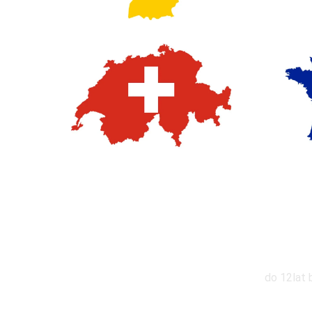
Zniż
do 12lat 