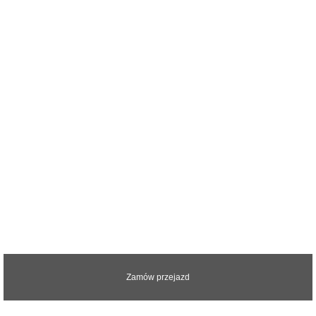
Zapraszamy do kontaktu z nami.
Odpowiemy na wszystkie pytania
Zamów przejazd