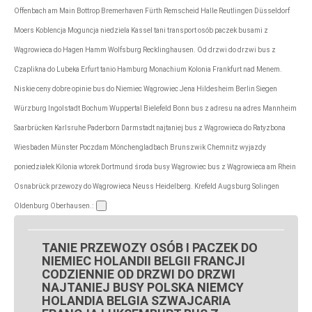
Offenbach am Main Bottrop Bremerhaven Fürth Remscheid Halle Reutlingen Düsseldorf
Moers Koblencja Moguncja niedziela Kassel tani transport osób paczek busami z
Wągrowieca do Hagen Hamm Wolfsburg Recklinghausen. Od drzwi do drzwi bus z
Czaplikna do Lubeka Erfurt tanio Hamburg Monachium Kolonia Frankfurt nad Menem.
Niskie ceny dobre opinie bus do Niemiec Wągrowiec Jena Hildesheim Berlin Siegen
Würzburg Ingolstadt Bochum Wuppertal Bielefeld Bonn bus z adresu na adres Mannheim
Saarbrücken Karlsruhe Paderborn Darmstadt najtaniej bus z Wągrowieca do Ratyzbona
Wiesbaden Münster Poczdam Mönchengladbach Brunszwik Chemnitz wyjazdy
poniedziałek Kilonia wtorek Dortmund środa busy Wągrowiec bus z Wągrowieca am Rhein
Osnabrück przewozy do Wągrowieca Neuss Heidelberg. Krefeld Augsburg Solingen
Oldenburg Oberhausen.:
TANIE PRZEWOZY OSÓB I PACZEK DO
NIEMIEC HOLANDII BELGII FRANCJI
CODZIENNIE OD DRZWI DO DRZWI
NAJTANIEJ BUSY POLSKA NIEMCY
HOLANDIA BELGIA SZWAJCARIA