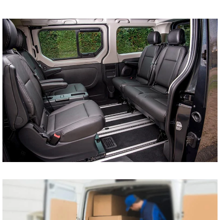
tani bus do Szczecina
Koszalina Bydgoszczy
Kołobrzegu Piły
Chojnic Tucholi
Więcborka Nakła nad
Notecią Białogardu
Gryfic Sępólna
Krajeńskiego
Człuchowa Szczecinka
Barwic Świdnicy
Trzcianki Złotowa
Czarnkowa Chodzieży
Wałcza z pod adresu
na adres tanio cena od
drzwi do drzwi
Przewóz osób