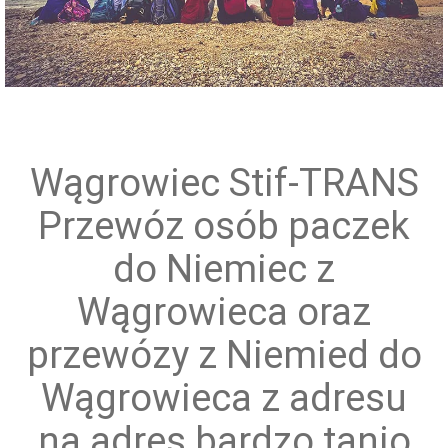
Przewóz grup zorganizowanych
Wągrowiec Stif-TRANS
Przewóz osób paczek
do Niemiec z
Wągrowieca oraz
przewózy z Niemied do
Wągrowieca z adresu
na adres bardzo tanio