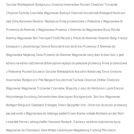
Gorzów Wielkopolski Bydgoszcz Gniezno Inowrocław Poznań Chodzież Trzcianka
Chojnice Tuchola Czarnków Wągrowiec Budzyń Oborniki Szczecinek Białogard Kostrzyn
nad Odrą Koronowo Świecie. Najlepsza firma przewozowa z Polecenia z Wągrowieca to
Przewozy do Niemiec z Wągrowieca Przewóz z Niemiec do Wągrowieca Busy Polska
Niemcy Wągrowiec Tani Transport Osób Paczek z Polski do Niemiec Holandii Belgi Francji
Szwajcarii Luksemburga Cennik Tanio od drzwi do drzwi Przewozy Z Niemiec do
Wągrowieca Najtaniej Cena Przewóz do Niemiec Wągrowiec ceny door to door bus z pod
adresu na adres codziennie dobre opinie najlepsze polecane przewozy firma przewozowa
z Polecenia Poznań Szczecin Gorzów Wielkopolski Koszalin Kołobrzeg Toruń Gniezno
Inowrocław Bydgoszcz Piła Stargard Szczeciński Tuchola Chojnice Złotów Chodzież
Wągrowiec Wągrowiec Trzcianka Czarnków. Wyjazdy z oraz do Heilbronn Lipsk Drezno
Norymberga Duisburg Gelsenkirchen Akwizgran Bryzgowijski. Tani bus Wągrowiec
Stuttgart Bergisch Gladbach Erlangen Trewir Salzgitter Ulm. Od drzwi do drzwi przewozy
paczek osób z Wągrowieca do Getynga piątek Essen Brema sobota Mülheim an der Ruhr
czwartek Herne Ludwigshafen Hanower Rostock. Z adresu na adres codziennie busy
Wągrowiec do Chociebuż Gera Witten Leverkusen Magdeburg Fryburg Pforzheim