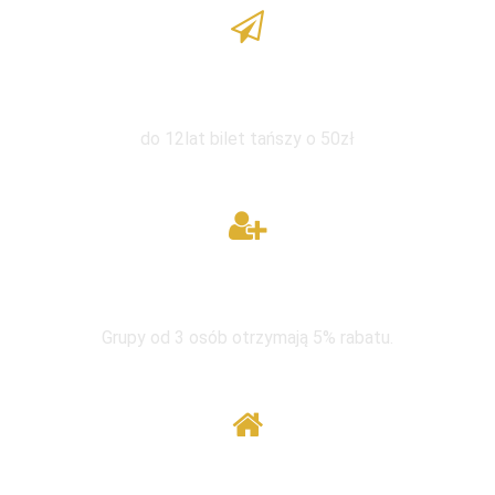
Zniżka dla dzieci
do 12lat bilet tańszy o 50zł
W grupie taniej
Grupy od 3 osób otrzymają 5% rabatu.