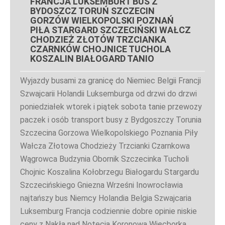
FRANCJA LUKSEMBURT BUS Z
BYDOSZCZ TORUŃ SZCZECIN
GORZÓW WIELKOPOLSKI POZNAŃ
PIŁA STARGARD SZCZECIŃSKI WAŁCZ
CHODZIEŻ ZŁOTÓW TRZCIANKA
CZARNKÓW CHOJNICE TUCHOLA
KOSZALIN BIAŁOGARD TANIO
Wyjazdy busami za granicę do Niemiec Belgii Francji
Szwajcarii Holandii Luksemburga od drzwi do drzwi
poniedziałek wtorek i piątek sobota tanie przewozy
paczek i osób transport busy z Bydgoszczy Torunia
Szczecina Gorzowa Wielkopolskiego Poznania Piły
Wałcza Złotowa Chodzieży Trzcianki Czarnkowa
Wągrowca Budzynia Obornik Szczecinka Tucholi
Chojnic Koszalina Kołobrzegu Białogardu Stargardu
Szczecińskiego Gniezna Wrześni Inowrocławia
najtańszy bus Niemcy Holandia Belgia Szwajcaria
Luksemburg Francja codziennie dobre opinie niskie
ceny z Nakła nad Notecią Koronowa Więcborka