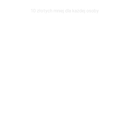
Wymiana pod tym samym adresem
10 złotych mniej dla każdej osoby