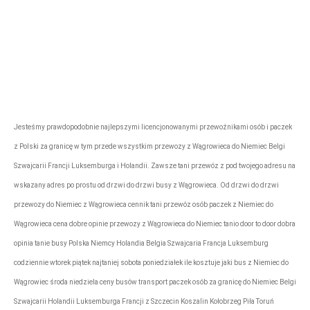
Firma przewozowa „Express”
rezerwacje@tonytransport.pl
Biuro:
794-340-
780
Jesteśmy prawdopodobnie najlepszymi licencjonowanymi przewoźnikami osób i paczek
z Polski za granicę w tym przede wszystkim przewozy z Wągrowieca do Niemiec Belgi
Szwajcarii Francji Luksemburga i Holandii. Zawsze tani przewóz z pod twojego adresu na
wskazany adres po prostu od drzwi do drzwi busy z Wągrowieca. Od drzwi do drzwi
przewozy do Niemiec z Wągrowieca cennik tani przewóz osób paczek z Niemiec do
Wągrowieca cena dobre opinie przewozy z Wągrowieca do Niemiec tanio door to door dobra
opinia tanie busy Polska Niemcy Holandia Belgia Szwajcaria Francja Luksemburg
codziennie wtorek piątek najtaniej sobota poniedziałek ile kosztuje jaki bus z Niemiec do
Wągrowiec środa niedziela ceny busów transport paczek osób za granicę do Niemiec Belgi
Szwajcarii Holandii Luksemburga Francji z Szczecin Koszalin Kołobrzeg Piła Toruń