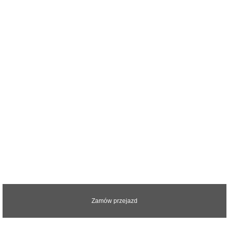
Zapraszamy do kontaktu z nami.
Odpowiemy na wszystkie pytania
Zamów przejazd