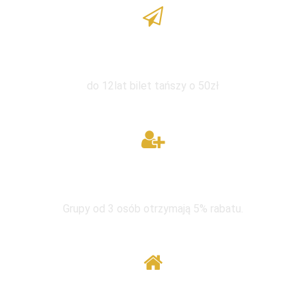
Zniżka dla dzieci
do 12lat bilet tańszy o 50zł
W grupie taniej
Grupy od 3 osób otrzymają 5% rabatu.