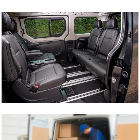
tani bus do Szczecina
Koszalina Bydgoszczy
Kołobrzegu Piły
Chojnic Tucholi
Więcborka Nakła nad
Notecią Białogardu
Gryfic Sępólna
Krajeńskiego
Człuchowa Szczecinka
Barwic Świdnicy
Trzcianki Złotowa
Czarnkowa Chodzieży
Wałcza z pod adresu
na adres tanio cena od
drzwi do drzwi
Przewóz osób