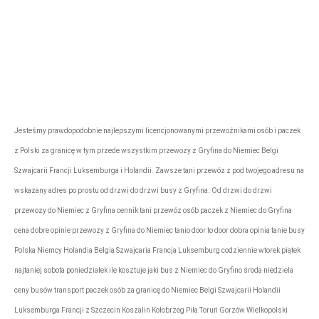
Firma przewozowa „Express”
rezerwacje@tonytransport.pl
Biuro:
794-340-
780
Jesteśmy prawdopodobnie najlepszymi licencjonowanymi przewoźnikami osób i paczek
z Polski za granicę w tym przede wszystkim przewozy z Gryfina do Niemiec Belgi
Szwajcarii Francji Luksemburga i Holandii. Zawsze tani przewóz z pod twojego adresu na
wskazany adres po prostu od drzwi do drzwi busy z Gryfina. Od drzwi do drzwi
przewozy do Niemiec z Gryfina cennik tani przewóz osób paczek z Niemiec do Gryfina
cena dobre opinie przewozy z Gryfina do Niemiec tanio door to door dobra opinia tanie busy
Polska Niemcy Holandia Belgia Szwajcaria Francja Luksemburg codziennie wtorek piątek
najtaniej sobota poniedziałek ile kosztuje jaki bus z Niemiec do Gryfino środa niedziela
ceny busów transport paczek osób za granicę do Niemiec Belgi Szwajcarii Holandii
Luksemburga Francji z Szczecin Koszalin Kołobrzeg Piła Toruń Gorzów Wielkopolski