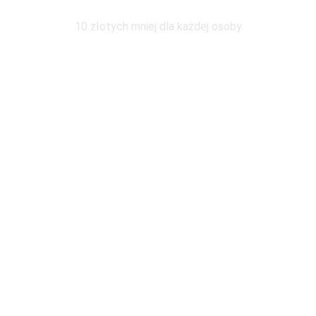
Wymiana pod tym samym adresem
10 złotych mniej dla każdej osoby