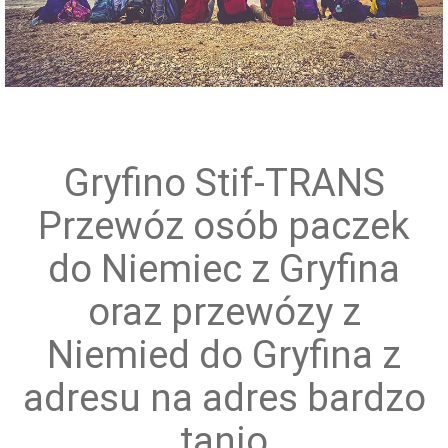
Przewóz grup zorganizowanych
Gryfino Stif-TRANS
Przewóz osób paczek
do Niemiec z Gryfina
oraz przewózy z
Niemied do Gryfina z
adresu na adres bardzo
tanio