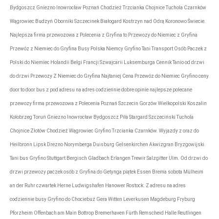
Bydgoszcz Gniezno Inowrocław Poznań Chodzież Trzcianka Chojnice Tuchola Czarnków
Wągrowiec Budzyń Oborniki Szczecinek Białogard Kostrzyn nad Odrą Koronowo Świecie.
Najlepsza firma przewozowa z Polecenia z Gryfina to Przewozy do Niemiec z Gryfina
Przewóz z Niemiec do Gryfina Busy Polska Niemcy Gryfino Tani Transport Osób Paczek z
Polski do Niemiec Holandii Belgi Francji Szwajcarii Luksemburga Cennik Tanio od drzwi
do drzwi Przewozy Z Niemiec do Gryfina Najtaniej Cena Przewóz do Niemiec Gryfino ceny
door to door bus z pod adresu na adres codziennie dobre opinie najlepsze polecane
przewozy firma przewozowa z Polecenia Poznań Szczecin Gorzów Wielkopolski Koszalin
Kołobrzeg Toruń Gniezno Inowrocław Bydgoszcz Piła Stargard Szczeciński Tuchola
Chojnice Złotów Chodzież Wągrowiec Gryfino Trzcianka Czarnków. Wyjazdy z oraz do
Heilbronn Lipsk Drezno Norymberga Duisburg Gelsenkirchen Akwizgran Bryzgowijski.
Tani bus Gryfino Stuttgart Bergisch Gladbach Erlangen Trewir Salzgitter Ulm. Od drzwi do
drzwi przewozy paczek osób z Gryfina do Getynga piątek Essen Brema sobota Mülheim
an der Ruhr czwartek Herne Ludwigshafen Hanower Rostock. Z adresu na adres
codziennie busy Gryfino do Chociebuż Gera Witten Leverkusen Magdeburg Fryburg
Pforzheim Offenbach am Main Bottrop Bremerhaven Fürth Remscheid Halle Reutlingen