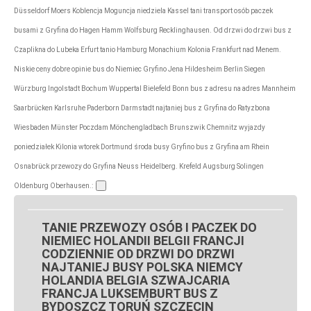
Düsseldorf Moers Koblencja Moguncja niedziela Kassel tani transport osób paczek
busami z Gryfina do Hagen Hamm Wolfsburg Recklinghausen. Od drzwi do drzwi bus z
Czaplikna do Lubeka Erfurt tanio Hamburg Monachium Kolonia Frankfurt nad Menem.
Niskie ceny dobre opinie bus do Niemiec Gryfino Jena Hildesheim Berlin Siegen
Würzburg Ingolstadt Bochum Wuppertal Bielefeld Bonn bus z adresu na adres Mannheim
Saarbrücken Karlsruhe Paderborn Darmstadt najtaniej bus z Gryfina do Ratyzbona
Wiesbaden Münster Poczdam Mönchengladbach Brunszwik Chemnitz wyjazdy
poniedziałek Kilonia wtorek Dortmund środa busy Gryfino bus z Gryfina am Rhein
Osnabrück przewozy do Gryfina Neuss Heidelberg. Krefeld Augsburg Solingen
Oldenburg Oberhausen.:
TANIE PRZEWOZY OSÓB I PACZEK DO
NIEMIEC HOLANDII BELGII FRANCJI
CODZIENNIE OD DRZWI DO DRZWI
NAJTANIEJ BUSY POLSKA NIEMCY
HOLANDIA BELGIA SZWAJCARIA
FRANCJA LUKSEMBURT BUS Z
BYDOSZCZ TORUŃ SZCZECIN