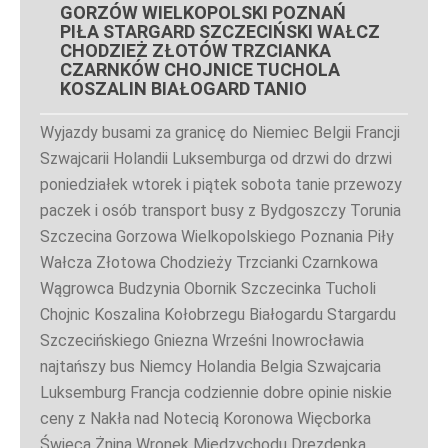
GORZÓW WIELKOPOLSKI POZNAŃ
PIŁA STARGARD SZCZECIŃSKI WAŁCZ
CHODZIEŻ ZŁOTÓW TRZCIANKA
CZARNKÓW CHOJNICE TUCHOLA
KOSZALIN BIAŁOGARD TANIO
Wyjazdy busami za granicę do Niemiec Belgii Francji
Szwajcarii Holandii Luksemburga od drzwi do drzwi
poniedziałek wtorek i piątek sobota tanie przewozy
paczek i osób transport busy z Bydgoszczy Torunia
Szczecina Gorzowa Wielkopolskiego Poznania Piły
Wałcza Złotowa Chodzieży Trzcianki Czarnkowa
Wągrowca Budzynia Obornik Szczecinka Tucholi
Chojnic Koszalina Kołobrzegu Białogardu Stargardu
Szczecińskiego Gniezna Wrześni Inowrocławia
najtańszy bus Niemcy Holandia Belgia Szwajcaria
Luksemburg Francja codziennie dobre opinie niskie
ceny z Nakła nad Notecią Koronowa Więcborka
Świeca Żnina Wronek Międzychodu Drezdenka