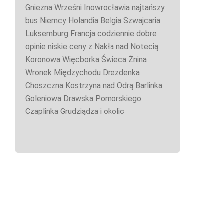
Gniezna Wrześni Inowrocławia najtańszy
bus Niemcy Holandia Belgia Szwajcaria
Luksemburg Francja codziennie dobre
opinie niskie ceny z Nakła nad Notecią
Koronowa Więcborka Świeca Żnina
Wronek Międzychodu Drezdenka
Choszczna Kostrzyna nad Odrą Barlinka
Goleniowa Drawska Pomorskiego
Czaplinka Grudziądza i okolic