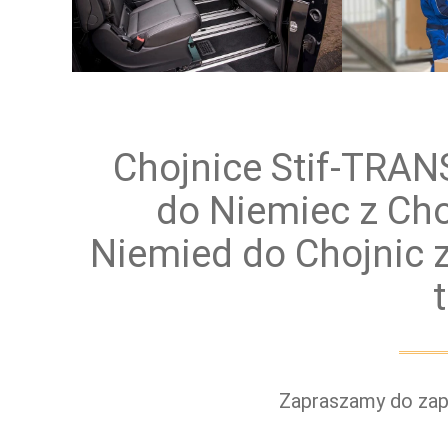
Przewóz osób
Prz
Chojnice Stif-TRA
do Niemiec z Cho
Niemied do Chojnic 
Zapraszamy do zapo