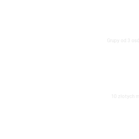
W g
Grupy od 3 osó
Wymiana pod
10 złotych m
Zapraszamy do kontaktu z 