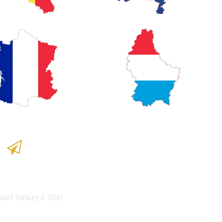
ka dla dzieci
bilet tańszy o 50zł