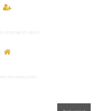
rupie taniej
b otrzymają 5% rabatu.
 tym samym adresem
niej dla każdej osoby
nami. Odpowiemy na