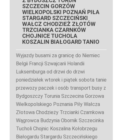
Z BYDOSZCZ TORUŃ
SZCZECIN GORZÓW
WIELKOPOLSKI POZNAŃ PIŁA
STARGARD SZCZECIŃSKI
WAŁCZ CHODZIEŻ ZŁOTÓW
TRZCIANKA CZARNKÓW
CHOJNICE TUCHOLA
KOSZALIN BIAŁOGARD TANIO
Wyjazdy busami za granicę do Niemiec
Belgii Francji Szwajcarii Holandii
Luksemburga od drzwi do drzwi
poniedziałek wtorek i piątek sobota tanie
przewozy paczek i osób transport busy z
Bydgoszczy Torunia Szczecina Gorzowa
Wielkopolskiego Poznania Piły Wałcza
Złotowa Chodzieży Trzcianki Czarnkowa
Wągrowca Budzynia Obornik Szczecinka
Tucholi Chojnic Koszalina Kołobrzegu
Białogardu Stargardu Szczecińskiego