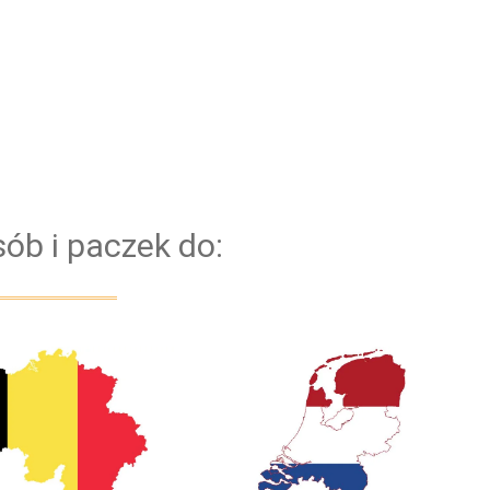
jest niezawodna flota nowych samochodów.
Dzięki temu, mamy pewność, że każdy Bus
bezproblemowo pokona każdą trasę. Bazujemy na
kierowcach z doświadczeniem. Dla
bezpieczeństwa naszych klientów przejazd
obsługiwany jest zawsze przez dwóch kierowców
ób i paczek do: