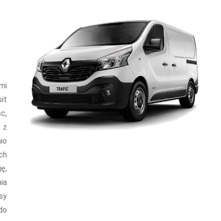
mi
it
c,
 z
io
ch
ę,
ia
sy
do