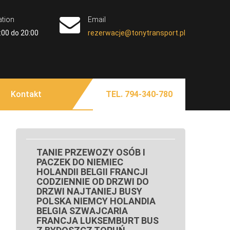
ation
Email
:00 do 20:00
rezerwacje@tonytransport.pl
 TORUŃ BUS NIEMCY
olandia Belgia Zachodniopomorskie Lubuskie
 Koszalina Gorzowa Wielkopolskiego Piły Przewozy
LKOPOLSKIE KUJAWSKO
Kontakt
TEL. 794-340-780
ą Białogard Gryfice Sępólno Krajeńskie Człuchów
BYDGOSZCZY SZCZECINA
na Bydgoszczy Kołobrzegu Piły Chojnic Tucholi
ianki Złotowa Czarnkowa Chodzieży Wałcza z pod
 NIEMCY POLSKA
OLANDII DO POLSKI
TANIE PRZEWOZY OSÓB I
PACZEK DO NIEMIEC
HOLANDII BELGII FRANCJI
CODZIENNIE OD DRZWI DO
DRZWI NAJTANIEJ BUSY
POLSKA NIEMCY HOLANDIA
BELGIA SZWAJCARIA
FRANCJA LUKSEMBURT BUS