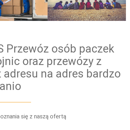
ewóz paczek
Przewóz grup zorganizowanych
NS Przewóz osób paczek
jnic oraz przewózy z
z adresu na adres bardzo
tanio
znania się z naszą ofertą