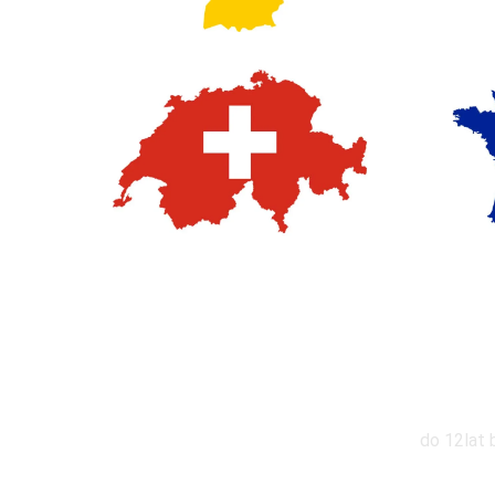
Zniż
do 12lat 