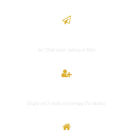
Zniżka dla dzieci
do 12lat bilet tańszy o 50zł
W grupie taniej
Grupy od 3 osób otrzymają 5% rabatu.