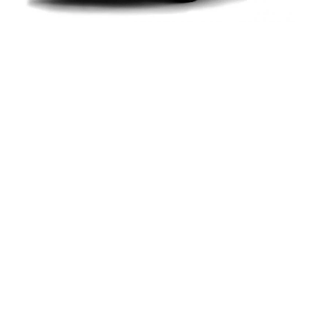
Dbamy o komfort i
bezpieczeństwo
Zaangażowanie, profesjonalizm oraz sumienność
działania sprawiają, że nasze usługi cieszą się
uznaniem i zaufaniem klientów. Mamy świadomość, iż
dalekie podróże są powodem obaw wielu osób.
Stworzyliśmy więc firmę, której celem jest
zapewnienie naszym pasażerom najwyższego
poziomu bezpieczeństwa i komfortu, połączonych
jednocześnie z punktualnością i niezawodnością. Aby
temu sprostać potrzebna jest niezawodna flota