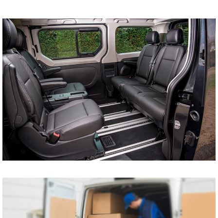
tani bus do Szczecina
Koszalina Bydgoszczy
Kołobrzegu Piły
Chojnic Tucholi
Więcborka Nakła nad
Notecią Białogardu
Gryfic Sępólna
Krajeńskiego
Człuchowa Szczecinka
Barwic Świdnicy
Trzcianki Złotowa
Czarnkowa Chodzieży
Wałcza z pod adresu
na adres tanio cena od
drzwi do drzwi
Przewóz osób