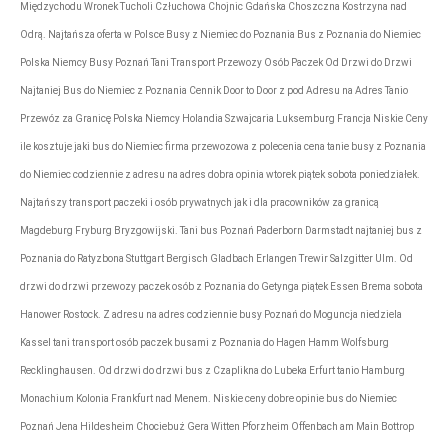
Międzychodu Wronek Tucholi Człuchowa Chojnic Gdańska Choszczna Kostrzyna nad
Odrą. Najtańsza oferta w Polsce Busy z Niemiec do Poznania Bus z Poznania do Niemiec
Polska Niemcy Busy Poznań Tani Transport Przewozy Osób Paczek Od Drzwi do Drzwi
Najtaniej Bus do Niemiec z Poznania Cennik Door to Door z pod Adresu na Adres Tanio
Przewóz za Granicę Polska Niemcy Holandia Szwajcaria Luksemburg Francja Niskie Ceny
ile kosztuje jaki bus do Niemiec firma przewozowa z polecenia cena tanie busy z Poznania
do Niemiec codziennie z adresu na adres dobra opinia wtorek piątek sobota poniedziałek.
Najtańszy transport paczeki i osób prywatnych jak i dla pracowników za granicą
Magdeburg Fryburg Bryzgowijski. Tani bus Poznań Paderborn Darmstadt najtaniej bus z
Poznania do Ratyzbona Stuttgart Bergisch Gladbach Erlangen Trewir Salzgitter Ulm. Od
drzwi do drzwi przewozy paczek osób z Poznania do Getynga piątek Essen Brema sobota
Hanower Rostock. Z adresu na adres codziennie busy Poznań do Moguncja niedziela
Kassel tani transport osób paczek busami z Poznania do Hagen Hamm Wolfsburg
Recklinghausen. Od drzwi do drzwi bus z Czaplikna do Lubeka Erfurt tanio Hamburg
Monachium Kolonia Frankfurt nad Menem. Niskie ceny dobre opinie bus do Niemiec
Poznań Jena Hildesheim Chociebuż Gera Witten Pforzheim Offenbach am Main Bottrop