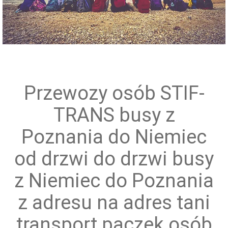
Przewóz grup zorganizowanych
Przewozy osób STIF-
TRANS busy z
Poznania do Niemiec
od drzwi do drzwi busy
z Niemiec do Poznania
z adresu na adres tani
transport paczek osób