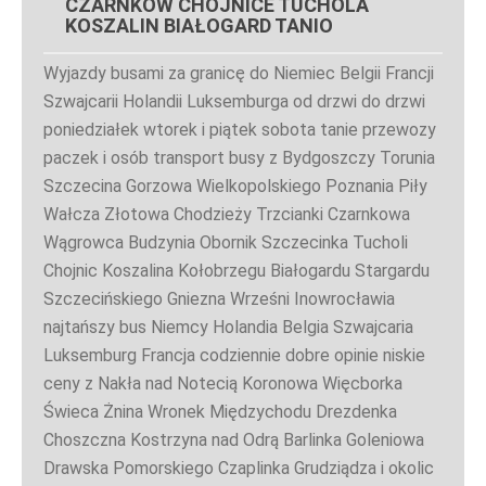
CZARNKÓW CHOJNICE TUCHOLA
KOSZALIN BIAŁOGARD TANIO
Wyjazdy busami za granicę do Niemiec Belgii Francji
Szwajcarii Holandii Luksemburga od drzwi do drzwi
poniedziałek wtorek i piątek sobota tanie przewozy
paczek i osób transport busy z Bydgoszczy Torunia
Szczecina Gorzowa Wielkopolskiego Poznania Piły
Wałcza Złotowa Chodzieży Trzcianki Czarnkowa
Wągrowca Budzynia Obornik Szczecinka Tucholi
Chojnic Koszalina Kołobrzegu Białogardu Stargardu
Szczecińskiego Gniezna Wrześni Inowrocławia
najtańszy bus Niemcy Holandia Belgia Szwajcaria
Luksemburg Francja codziennie dobre opinie niskie
ceny z Nakła nad Notecią Koronowa Więcborka
Świeca Żnina Wronek Międzychodu Drezdenka
Choszczna Kostrzyna nad Odrą Barlinka Goleniowa
Drawska Pomorskiego Czaplinka Grudziądza i okolic