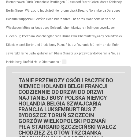
Bremerhaven Fürth Remscheid Reutlingen Düsseldorf Saarbrücken Moers Koblencja
Berlin Siegen Würzburg Ingolstadt Heilbronn Lipsk Drezno Norymberga Duisburg
Bochum Wuppertal Bielefeld Bonn bus z adresu na adres Mannheim Karlsruhe
Wiesbaden Münster Augsburg Gelsenkirchen Akwizgran Solingen Leverkusen
Oldenburg Poczdam Mönchengladbach Brunszwik Chemnitz wyjazdy poniedziałek
Kilonia wtorek Dortmund środa busy Poznań bus z Poznania Mülheim an der Ruhr
czwartek Herne Ludwigshafen am Rhein Osnabrück przewozy do Poznania Neuss
Heidelberg. Krefeld Halle Oberhausen.:
TANIE PRZEWOZY OSÓB I PACZEK DO
NIEMIEC HOLANDII BELGII FRANCJI
CODZIENNIE OD DRZWI DO DRZWI
NAJTANIEJ BUSY POLSKA NIEMCY
HOLANDIA BELGIA SZWAJCARIA
FRANCJA LUKSEMBURT BUS Z
BYDOSZCZ TORUŃ SZCZECIN
GORZÓW WIELKOPOLSKI POZNAŃ
PIŁA STARGARD SZCZECIŃSKI WAŁCZ
CHODZIEŻ ZŁOTÓW TRZCIANKA