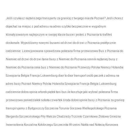
Jeśli szukasz najtańszego transportu za granicę z twojego miasta Poznań? Jeśli chcesz
dojechać na miejsc z pod adresu na adres szybko bezpiecznie w wygodnym
klimatyzowanym najlepszym w swojej klasie busie i jesteś z Poznania to trafiłeś
doskonale. Wyjeżdżamy nowymi busami od drzwi do drzwi z Poznania praktycznie
codziennie. Licencjonowana sprawdzona polecana firma przewozowa Bus z Poznania do
Niemiec od drzwi do drzwi tanie busy z Niemiec do Poznania cennik najtaniej busy z
Niemiec do Poznania cena bus z Niemiec do Poznania Przewozy Polska Niemcy Holandia
Szwajcaria Belgia Francja Luksemburg door to door transport osób paczek z adresu na
adres busy Poznań Niemcy Polska Holandia Szwajcaria Francja Belgia Luksemburg
codziennie dobra opinia wtorek piątek tani bus ile kosztuje jaki wybrać polecana firma
przewozowa poniedziałek sobota czwartek środa dobre opinie busy z Poznania za granicę
transpirujemy z Bydgoszczy Szczecina Torunia Gorzowa Wielkopolskiego Poznania
Stargardu Szczecińskiego Piły Wałcza Chodzieży Trzcinki Czarnkowa Złotowa Gniezna
Inowrocławia Koszalina Kołobrzegu Szczecinka Wrześni Nakła nad Notecią Koronowa