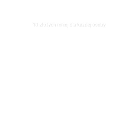
Wymiana pod tym samym adresem
10 złotych mniej dla każdej osoby