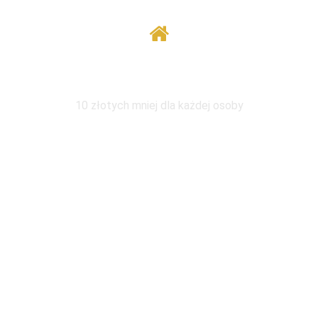
Wymiana pod tym samym adresem
10 złotych mniej dla każdej osoby