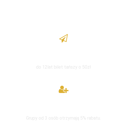
Zniżka dla dzieci
do 12lat bilet tańszy o 50zł
W grupie taniej
Grupy od 3 osób otrzymają 5% rabatu.