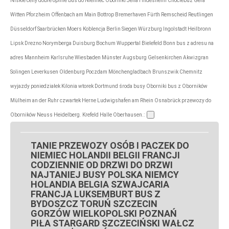
Niskie ceny dobre opinie bus do Niemiec Oborniki Jena Hildesheim Chociebuż Gera
Witten Pforzheim Offenbach am Main Bottrop Bremerhaven Fürth Remscheid Reutlingen
Düsseldorf Saarbrücken Moers Koblencja Berlin Siegen Würzburg Ingolstadt Heilbronn
Lipsk Drezno Norymberga Duisburg Bochum Wuppertal Bielefeld Bonn bus z adresu na
adres Mannheim Karlsruhe Wiesbaden Münster Augsburg Gelsenkirchen Akwizgran
Solingen Leverkusen Oldenburg Poczdam Mönchengladbach Brunszwik Chemnitz
wyjazdy poniedziałek Kilonia wtorek Dortmund środa busy Oborniki bus z Oborników
Mülheim an der Ruhr czwartek Herne Ludwigshafen am Rhein Osnabrück przewozy do
Oborników Neuss Heidelberg. Krefeld Halle Oberhausen.:
TANIE PRZEWOZY OSÓB I PACZEK DO
NIEMIEC HOLANDII BELGII FRANCJI
CODZIENNIE OD DRZWI DO DRZWI
NAJTANIEJ BUSY POLSKA NIEMCY
HOLANDIA BELGIA SZWAJCARIA
FRANCJA LUKSEMBURT BUS Z
BYDOSZCZ TORUŃ SZCZECIN
GORZÓW WIELKOPOLSKI POZNAŃ
PIŁA STARGARD SZCZECIŃSKI WAŁCZ