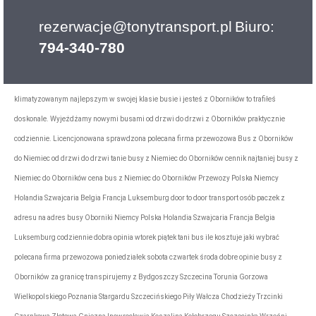
rezerwacje@tonytransport.pl
Biuro:
794-340-780
Jeśli szukasz najtańszego transportu za granicę z twojego miasta Oborniki? Jeśli chcesz
dojechać na miejsc z pod adresu na adres szybko bezpiecznie w wygodnym
klimatyzowanym najlepszym w swojej klasie busie i jesteś z Oborników to trafiłeś
doskonale. Wyjeżdżamy nowymi busami od drzwi do drzwi z Oborników praktycznie
codziennie. Licencjonowana sprawdzona polecana firma przewozowa Bus z Oborników
do Niemiec od drzwi do drzwi tanie busy z Niemiec do Oborników cennik najtaniej busy z
Niemiec do Oborników cena bus z Niemiec do Oborników Przewozy Polska Niemcy
Holandia Szwajcaria Belgia Francja Luksemburg door to door transport osób paczek z
adresu na adres busy Oborniki Niemcy Polska Holandia Szwajcaria Francja Belgia
Luksemburg codziennie dobra opinia wtorek piątek tani bus ile kosztuje jaki wybrać
polecana firma przewozowa poniedziałek sobota czwartek środa dobre opinie busy z
Oborników za granicę transpirujemy z Bydgoszczy Szczecina Torunia Gorzowa
Wielkopolskiego Poznania Stargardu Szczecińskiego Piły Wałcza Chodzieży Trzcinki