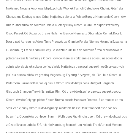
Czarnkowa Złotowa Gniezna Inowrocławia Koszalina Kołobrzegu Szczecinka Wrześni
Nakła nad Notecią Koronowa Międzychodu Wronek Tucholi Człuchowa Chojnic Gdańska
Choszczna Kostrzyna nad Odrą. Najtańsza oferta w Polsce Busy z Niemiec do Oborników
Bus z Oborników do Niemiec Polska Niemcy Busy Oborniki Tani Transport Przewozy
Osób Paczek Od Drzwi do Drzwi Najtaniej Bus do Niemiec z Oborników Cennik Door to
Door z pod Adresu na Adres Tanio Przewóz za Granicę Polska Niemcy Holandia Szwajcaria
Luksemburg Francja Niskie Ceny ile kosztuje jaki bus do Niemiec firma przewozowa z
polecenia cena tanie busy z Oborników do Niemiec codziennie z adresu na adres dobra
opinia wtorek piątek sobota poniedziałek. Najtańszy transport paczeki i osób prywatnych
jak i dla pracowników za granicą Magdeburg Fryburg Bryzgowijski. Tani bus Oborniki
Paderborn Darmstadt najtaniej bus z Oborników do Ratyzbona Stuttgart Bergisch
Gladbach Erlangen Trewir Salzgitter Ulm. Od drzwi do drzwi przewozy paczek osób z
Oborników do Getynga piątek Essen Brema sobota Hanower Rostock. Z adresu na adres
codziennie busy Oborniki do Moguncja niedziela Kassel tani transport osób paczek
busami z Oborników do Hagen Hamm Wolfsburg Recklinghausen. Od drzwi do drzwi bus
z Czaplikna do Lubeka Erfurt tanio Hamburg Monachium Kolonia Frankfurt nad Menem.