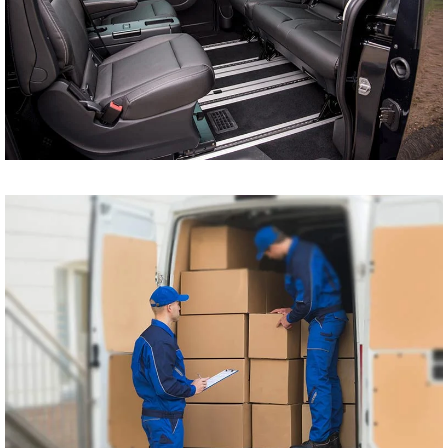
tani bus do Szczecina
Koszalina Bydgoszczy
Kołobrzegu Piły
Chojnic Tucholi
Więcborka Nakła nad
Notecią Białogardu
Gryfic Sępólna
Krajeńskiego
Człuchowa Szczecinka
Przewóz osób
Barwic Świdnicy
Trzcianki Złotowa
Czarnkowa Chodzieży
Wałcza z pod adresu
na adres tanio cena od
drzwi do drzwi