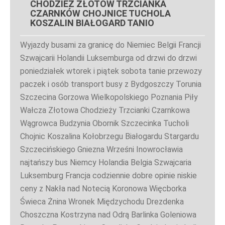
CHODZIEŻ ZŁOTÓW TRZCIANKA
CZARNKÓW CHOJNICE TUCHOLA
KOSZALIN BIAŁOGARD TANIO
Wyjazdy busami za granicę do Niemiec Belgii Francji
Szwajcarii Holandii Luksemburga od drzwi do drzwi
poniedziałek wtorek i piątek sobota tanie przewozy
paczek i osób transport busy z Bydgoszczy Torunia
Szczecina Gorzowa Wielkopolskiego Poznania Piły
Wałcza Złotowa Chodzieży Trzcianki Czarnkowa
Wągrowca Budzynia Obornik Szczecinka Tucholi
Chojnic Koszalina Kołobrzegu Białogardu Stargardu
Szczecińskiego Gniezna Wrześni Inowrocławia
najtańszy bus Niemcy Holandia Belgia Szwajcaria
Luksemburg Francja codziennie dobre opinie niskie
ceny z Nakła nad Notecią Koronowa Więcborka
Świeca Żnina Wronek Międzychodu Drezdenka
Choszczna Kostrzyna nad Odrą Barlinka Goleniowa