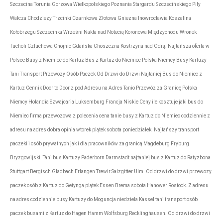
Szczecina Torunia Gorzowa Wielkopolskiego Poznania Stargardu Szczecińskiego Piły
Wałcza Chodzieży Trzcinki Czarnkowa Złotowa Gniezna Inowrocławia Koszalina
Kołobrzegu Szczecinka Wrześni Nakła nad Notecią Koronowa Międzychodu Wronek
Tucholi Człuchowa Chojnic Gdańska Choszczna Kostrzyna nad Odrą. Najtańsza oferta w
Polsce Busy z Niemiec do Kartuz Bus z Kartuz do Niemiec Polska Niemcy Busy Kartuzy
Tani Transport Przewozy Osób Paczek Od Drzwi do Drzwi Najtaniej Bus do Niemiec z
Kartuz Cennik Door to Door z pod Adresu na Adres Tanio Przewóz za Granicę Polska
Niemcy Holandia Szwajcaria Luksemburg Francja Niskie Ceny ile kosztuje jaki bus do
Niemiec firma przewozowa z polecenia cena tanie busy z Kartuz do Niemiec codziennie z
adresu na adres dobra opinia wtorek piątek sobota poniedziałek. Najtańszy transport
paczeki i osób prywatnych jak i dla pracowników za granicą Magdeburg Fryburg
Bryzgowijski. Tani bus Kartuzy Paderborn Darmstadt najtaniej bus z Kartuz do Ratyzbona
Stuttgart Bergisch Gladbach Erlangen Trewir Salzgitter Ulm. Od drzwi do drzwi przewozy
paczek osób z Kartuz do Getynga piątek Essen Brema sobota Hanower Rostock. Z adresu
na adres codziennie busy Kartuzy do Moguncja niedziela Kassel tani transport osób
paczek busami z Kartuz do Hagen Hamm Wolfsburg Recklinghausen. Od drzwi do drzwi