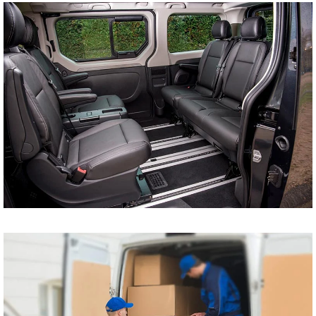
tani bus do Szczecina
Koszalina Bydgoszczy
Kołobrzegu Piły
Chojnic Tucholi
Więcborka Nakła nad
Notecią Białogardu
Gryfic Sępólna
Krajeńskiego
Człuchowa Szczecinka
Barwic Świdnicy
Trzcianki Złotowa
Czarnkowa Chodzieży
Wałcza z pod adresu
na adres tanio cena od
drzwi do drzwi
Przewóz osób