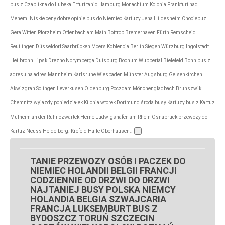
bus z Czaplikna do Lubeka Erfurt tanio Hamburg Monachium Kolonia Frankfurt nad
Menem. Niskie ceny dobre opinie bus do Niemiec Kartuzy Jena Hildesheim Chociebuż
Gera Witten Pforzheim Offenbach am Main Bottrop Bremerhaven Fürth Remscheid
Reutlingen Düsseldorf Saarbrücken Moers Koblencja Berlin Siegen Würzburg Ingolstadt
Heilbronn Lipsk Drezno Norymberga Duisburg Bochum Wuppertal Bielefeld Bonn bus z
adresu na adres Mannheim Karlsruhe Wiesbaden Münster Augsburg Gelsenkirchen
Akwizgran Solingen Leverkusen Oldenburg Poczdam Mönchengladbach Brunszwik
Chemnitz wyjazdy poniedziałek Kilonia wtorek Dortmund środa busy Kartuzy bus z Kartuz
Mülheim an der Ruhr czwartek Herne Ludwigshafen am Rhein Osnabrück przewozy do
Kartuz Neuss Heidelberg. Krefeld Halle Oberhausen.:
TANIE PRZEWOZY OSÓB I PACZEK DO
NIEMIEC HOLANDII BELGII FRANCJI
CODZIENNIE OD DRZWI DO DRZWI
NAJTANIEJ BUSY POLSKA NIEMCY
HOLANDIA BELGIA SZWAJCARIA
FRANCJA LUKSEMBURT BUS Z
BYDOSZCZ TORUŃ SZCZECIN