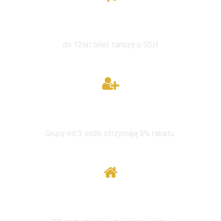
Zniżka dla dzieci
do 12lat bilet tańszy o 50zł
W grupie taniej
Grupy od 3 osób otrzymają 5% rabatu.
Wymiana pod tym samym adresem