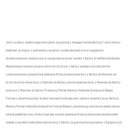
rezerwacje@tonytransport.pl
Biuro:
794-340-
780
Jeśli szukasz najtańszego transportu za granicę z twojego miasta Kartuzy? Jeśli chcesz
dojechać na miejsc z pod adresu na adres szybko bezpiecznie w wygodnym
klimatyzowanym najlepszym w swojej klasie busie i jesteś z Kartuz to trafiłeś doskonale.
Wyjeżdżamy nowymi busami od drzwi do drzwi z Kartuz praktycznie codziennie.
Licencjonowana sprawdzona polecana firma przewozowa Bus z Kartuz do Niemiec od
drzwi do drzwi tanie busy z Niemiec do Kartuz cennik najtaniej busy z Niemiec do Kartuz
cena bus z Niemiec do Kartuz Przewozy Polska Niemcy Holandia Szwajcaria Belgia
Francja Luksemburg door to door transport osób paczek z adresu na adres busy Kartuzy
Niemcy Polska Holandia Szwajcaria Francja Belgia Luksemburg codziennie dobra opinia
wtorek piątek tani bus ile kosztuje jaki wybrać polecana firma przewozowa poniedziałek
sobota czwartek środa dobre opinie busy z Kartuz za granicę transpirujemy z Bydgoszczy