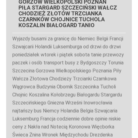
GORZÓW WIELKOPOLSKI POZNAŃ
PIŁA STARGARD SZCZECIŃSKI WAŁCZ
CHODZIEŻ ZŁOTÓW TRZCIANKA
CZARNKÓW CHOJNICE TUCHOLA
KOSZALIN BIAŁOGARD TANIO
Wyjazdy busami za granicę do Niemiec Belgii Francji
Szwajcarii Holandii Luksemburga od drzwi do drzwi
poniedziałek wtorek i piątek sobota tanie przewozy
paczek i osób transport busy z Bydgoszczy Torunia
Szczecina Gorzowa Wielkopolskiego Poznania Piły
Wałcza Złotowa Chodzieży Trzcianki Czarnkowa
Wągrowca Budzynia Obornik Szczecinka Tucholi
Chojnic Koszalina Kołobrzegu Białogardu Stargardu
Szczecińskiego Gniezna Wrześni Inowrocławia
najtańszy bus Niemcy Holandia Belgia Szwajcaria
Luksemburg Francja codziennie dobre opinie niskie
ceny z Nakła nad Notecią Koronowa Więcborka
Świeca Żnina Wronek Międzychodu Drezdenka