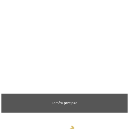
Zapraszamy do kontaktu z nami.
Odpowiemy na wszystkie pytania
Zamów przejazd