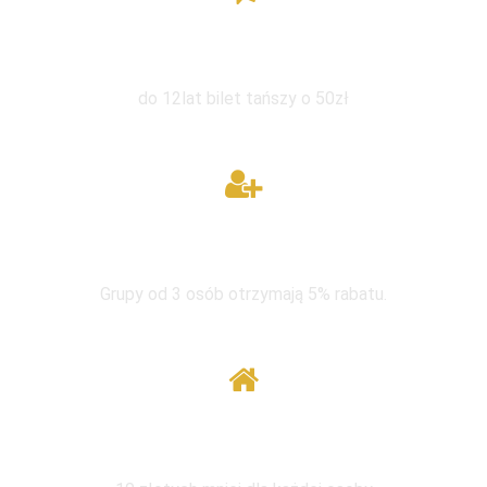
Zniżka dla dzieci
do 12lat bilet tańszy o 50zł
W grupie taniej
Grupy od 3 osób otrzymają 5% rabatu.
Wymiana pod tym samym adresem