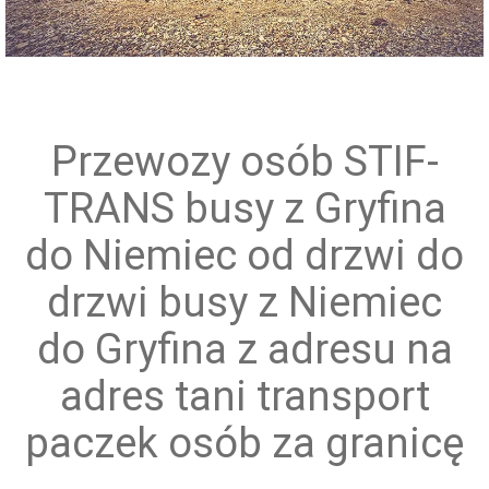
Przewóz grup zorganizowanych
Przewozy osób STIF-
TRANS busy z Gryfina
do Niemiec od drzwi do
drzwi busy z Niemiec
do Gryfina z adresu na
adres tani transport
paczek osób za granicę