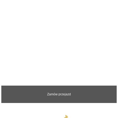
Zapraszamy do kontaktu z nami.
Odpowiemy na wszystkie pytania
Zamów przejazd