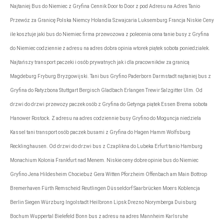
Najtaniej Bus do Niemiec z Gryfina Cennik Door to Door z pod Adresu na Adres Tanio
Przewóz za Granicę Polska Niemcy Holandia Szwajcaria Luksemburg Francja Niskie Ceny
ile kosztuje jaki bus do Niemiec firma przewozowa z polecenia cena tanie busy z Gryfina
do Niemiec codziennie z adresu na adres dobra opinia wtorek piątek sobota poniedziałek.
Najtańszy transport paczeki i osób prywatnych jak i dla pracowników za granicą
Magdeburg Fryburg Bryzgowijski. Tani bus Gryfino Paderborn Darmstadt najtaniej bus z
Gryfina do Ratyzbona Stuttgart Bergisch Gladbach Erlangen Trewir Salzgitter Ulm. Od
drzwi do drzwi przewozy paczek osób z Gryfina do Getynga piątek Essen Brema sobota
Hanower Rostock. Z adresu na adres codziennie busy Gryfino do Moguncja niedziela
Kassel tani transport osób paczek busami z Gryfina do Hagen Hamm Wolfsburg
Recklinghausen. Od drzwi do drzwi bus z Czaplikna do Lubeka Erfurt tanio Hamburg
Monachium Kolonia Frankfurt nad Menem. Niskie ceny dobre opinie bus do Niemiec
Gryfino Jena Hildesheim Chociebuż Gera Witten Pforzheim Offenbach am Main Bottrop
Bremerhaven Fürth Remscheid Reutlingen Düsseldorf Saarbrücken Moers Koblencja
Berlin Siegen Würzburg Ingolstadt Heilbronn Lipsk Drezno Norymberga Duisburg
Bochum Wuppertal Bielefeld Bonn bus z adresu na adres Mannheim Karlsruhe