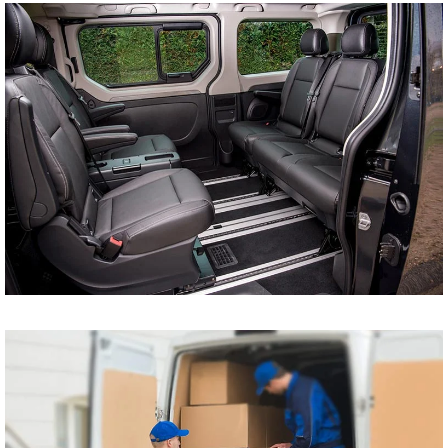
tani bus do Szczecina
Koszalina Bydgoszczy
Kołobrzegu Piły
Chojnic Tucholi
Więcborka Nakła nad
Notecią Białogardu
Gryfic Sępólna
Krajeńskiego
Człuchowa Szczecinka
Barwic Świdnicy
Trzcianki Złotowa
Czarnkowa Chodzieży
Wałcza z pod adresu
na adres tanio cena od
drzwi do drzwi
Przewóz osób