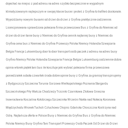
dojechać na miejsc z pod adresu na adres szybko bezpiecznie w wygodnym
klimatyzowanym najlepszym w swojej klasie busie i jesteś z Gryfina to trafiłeś doskonale.
Wyjeżdżamy nowymi busami od drzwi do drzwi z Gryfina praktycznie codziennie.
Licencjonowana sprawdzona polecana firma przewozowa Bus z Gryfina do Niemiec od
drzwi do drzwi tanie busy z Niemiec do Gryfina cennik najtaniej busy z Niemiec do
Gryfina cena bus z Niemiec do Gryfina Przewozy Polska Niemcy Holandia Szwajcaria
Belgia Francja Luksemburg door to door transport osób paczek z adresu na adres busy
Gryfino Niemcy Polska Holandia Szwajcaria Francja Belgia Luksemburg codziennie dobra
opinia wtorek piątek tani bus ile kosztuje jaki wybrać polecana firma przewozowa
poniedziałek sobota czwartek środa dobre opinie busy z Gryfina za granicę transpirujemy
z Bydgoszczy Szczecina Torunia Gorzowa Wielkopolskiego Poznania Stargardu
Szczecińskiego Piły Wałcza Chodzieży Trzcinki Czarnkowa Złotowa Gniezna
Inowrocławia Koszalina Kołobrzegu Szczecinka Wrześni Nakła nad Notecią Koronowa
Międzychodu Wronek Tucholi Człuchowa Chojnic Gdańska Choszczna Kostrzyna nad
Odrą. Najtańsza oferta w Polsce Busy z Niemiec do Gryfina Bus z Gryfina do Niemiec
Polska Niemcy Busy Gryfino Tani Transport Przewozy Osób Paczek Od Drzwi do Drzwi