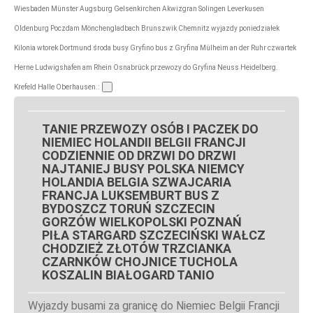
Wiesbaden Münster Augsburg Gelsenkirchen Akwizgran Solingen Leverkusen
Oldenburg Poczdam Mönchengladbach Brunszwik Chemnitz wyjazdy poniedziałek
Kilonia wtorek Dortmund środa busy Gryfino bus z Gryfina Mülheim an der Ruhr czwartek
Herne Ludwigshafen am Rhein Osnabrück przewozy do Gryfina Neuss Heidelberg.
Krefeld Halle Oberhausen.:
TANIE PRZEWOZY OSÓB I PACZEK DO
NIEMIEC HOLANDII BELGII FRANCJI
CODZIENNIE OD DRZWI DO DRZWI
NAJTANIEJ BUSY POLSKA NIEMCY
HOLANDIA BELGIA SZWAJCARIA
FRANCJA LUKSEMBURT BUS Z
BYDOSZCZ TORUŃ SZCZECIN
GORZÓW WIELKOPOLSKI POZNAŃ
PIŁA STARGARD SZCZECIŃSKI WAŁCZ
CHODZIEŻ ZŁOTÓW TRZCIANKA
CZARNKÓW CHOJNICE TUCHOLA
KOSZALIN BIAŁOGARD TANIO
Wyjazdy busami za granicę do Niemiec Belgii Francji