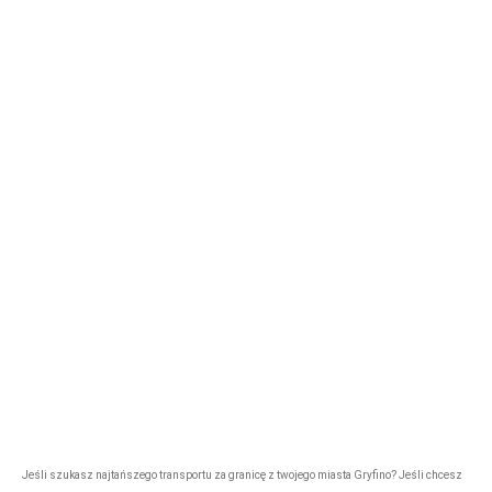
Nasze logo
Firma przewozowa „Express”
rezerwacje@tonytransport.pl
Biuro:
794-340-
780
Jeśli szukasz najtańszego transportu za granicę z twojego miasta Gryfino? Jeśli chcesz