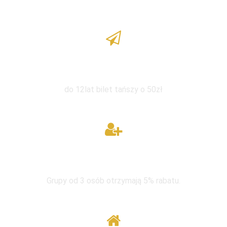
Zniżka dla dzieci
do 12lat bilet tańszy o 50zł
W grupie taniej
Grupy od 3 osób otrzymają 5% rabatu.