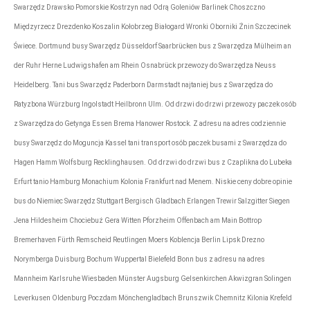
Swarzędz Drawsko Pomorskie Kostrzyn nad Odrą Goleniów Barlinek Choszczno
Międzyrzecz Drezdenko Koszalin Kołobrzeg Białogard Wronki Oborniki Żnin Szczecinek
Świece. Dortmund busy Swarzędz Düsseldorf Saarbrücken bus z Swarzędza Mülheim an
der Ruhr Herne Ludwigshafen am Rhein Osnabrück przewozy do Swarzędza Neuss
Heidelberg. Tani bus Swarzędz Paderborn Darmstadt najtaniej bus z Swarzędza do
Ratyzbona Würzburg Ingolstadt Heilbronn Ulm. Od drzwi do drzwi przewozy paczek osób
z Swarzędza do Getynga Essen Brema Hanower Rostock. Z adresu na adres codziennie
busy Swarzędz do Moguncja Kassel tani transport osób paczek busami z Swarzędza do
Hagen Hamm Wolfsburg Recklinghausen. Od drzwi do drzwi bus z Czaplikna do Lubeka
Erfurt tanio Hamburg Monachium Kolonia Frankfurt nad Menem. Niskie ceny dobre opinie
bus do Niemiec Swarzędz Stuttgart Bergisch Gladbach Erlangen Trewir Salzgitter Siegen
Jena Hildesheim Chociebuż Gera Witten Pforzheim Offenbach am Main Bottrop
Bremerhaven Fürth Remscheid Reutlingen Moers Koblencja Berlin Lipsk Drezno
Norymberga Duisburg Bochum Wuppertal Bielefeld Bonn bus z adresu na adres
Mannheim Karlsruhe Wiesbaden Münster Augsburg Gelsenkirchen Akwizgran Solingen
Leverkusen Oldenburg Poczdam Mönchengladbach Brunszwik Chemnitz Kilonia Krefeld