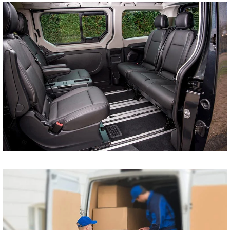
tani bus do Szczecina
Koszalina Bydgoszczy
Kołobrzegu Piły
Chojnic Tucholi
Więcborka Nakła nad
Notecią Białogardu
Gryfic Sępólna
Krajeńskiego
Człuchowa Szczecinka
Barwic Świdnicy
Trzcianki Złotowa
Czarnkowa Chodzieży
Wałcza z pod adresu
na adres tanio cena od
drzwi do drzwi
Przewóz osób