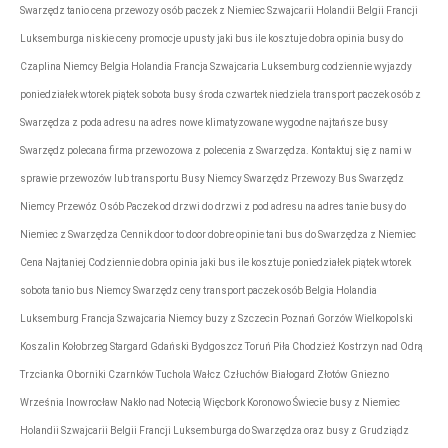
Swarzędz tanio cena przewozy osób paczek z Niemiec Szwajcarii Holandii Belgii Francji
Luksemburga niskie ceny promocje upusty jaki bus ile kosztuje dobra opinia busy do
Czaplina Niemcy Belgia Holandia Francja Szwajcaria Luksemburg codziennie wyjazdy
poniedziałek wtorek piątek sobota busy środa czwartek niedziela transport paczek osób z
Swarzędza z poda adresu na adres nowe klimatyzowane wygodne najtańsze busy
Swarzędz polecana firma przewozowa z polecenia z Swarzędza. Kontaktuj się z nami w
sprawie przewozów lub transportu Busy Niemcy Swarzędz Przewozy Bus Swarzędz
Niemcy Przewóz Osób Paczek od drzwi do drzwi z pod adresu na adres tanie busy do
Niemiec z Swarzędza Cennik door to door dobre opinie tani bus do Swarzędza z Niemiec
Cena Najtaniej Codziennie dobra opinia jaki bus ile kosztuje poniedziałek piątek wtorek
sobota tanio bus Niemcy Swarzędz ceny transport paczek osób Belgia Holandia
Luksemburg Francja Szwajcaria Niemcy buzy z Szczecin Poznań Gorzów Wielkopolski
Koszalin Kołobrzeg Stargard Gdański Bydgoszcz Toruń Piła Chodzież Kostrzyn nad Odrą
Trzcianka Oborniki Czarnków Tuchola Wałcz Człuchów Białogard Złotów Gniezno
Września Inowrocław Nakło nad Notecią Więcbork Koronowo Świecie busy z Niemiec
Holandii Szwajcarii Belgii Francji Luksemburga do Swarzędza oraz busy z Grudziądz