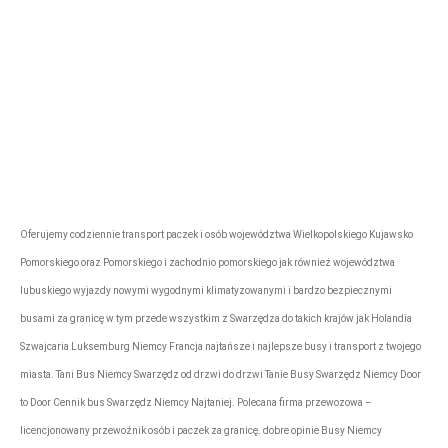
Firma przewozowa „Express”
rezerwacje@tonytransport.pl
Biuro:
794-340-
780
Oferujemy codziennie transport paczek i osób województwa Wielkopolskiego Kujawsko
Pomorskiego oraz Pomorskiego i zachodnio pomorskiego jak również województwa
lubuskiego wyjazdy nowymi wygodnymi klimatyzowanymi i bardzo bezpiecznymi
busami za granicę w tym przede wszystkim z Swarzędza do takich krajów jak Holandia
Szwajcaria Luksemburg Niemcy Francja najtańsze i najlepsze busy i transport z twojego
miasta. Tani Bus Niemcy Swarzędz od drzwi do drzwi Tanie Busy Swarzędz Niemcy Door
to Door Cennik bus Swarzędz Niemcy Najtaniej. Polecana firma przewozowa –
licencjonowany przewoźnik osób i paczek za granicę. dobre opinie Busy Niemcy