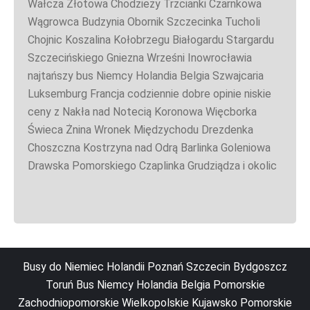
Wałcza Złotowa Chodzieży Trzcianki Czarnkowa
Wągrowca Budzynia Obornik Szczecinka Tucholi
Chojnic Koszalina Kołobrzegu Białogardu Stargardu
Szczecińskiego Gniezna Wrześni Inowrocławia
najtańszy bus Niemcy Holandia Belgia Szwajcaria
Luksemburg Francja codziennie dobre opinie niskie
ceny z Nakła nad Notecią Koronowa Więcborka
Świeca Żnina Wronek Międzychodu Drezdenka
Choszczna Kostrzyna nad Odrą Barlinka Goleniowa
Drawska Pomorskiego Czaplinka Grudziądza i okolic
Busy do Niemiec Holandii Poznań Szczecin Bydgoszcz
Toruń Bus Niemcy Holandia Belgia Pomorskie
Zachodniopomorskie Wielkopolskie Kujawsko Pomorskie