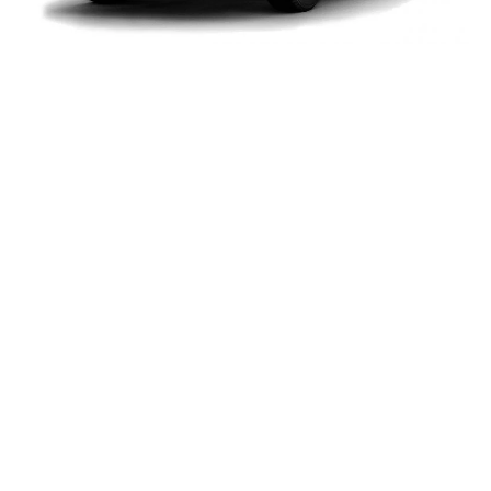
Dbamy o komfort i
bezpieczeństwo
Zaangażowanie, profesjonalizm oraz sumienność
działania sprawiają, że nasze usługi cieszą się
uznaniem i zaufaniem klientów. Mamy świadomość, iż
dalekie podróże są powodem obaw wielu osób.
Stworzyliśmy więc firmę, której celem jest
zapewnienie naszym pasażerom najwyższego
poziomu bezpieczeństwa i komfortu, połączonych
jednocześnie z punktualnością i niezawodnością. Aby
temu sprostać potrzebna jest niezawodna flota