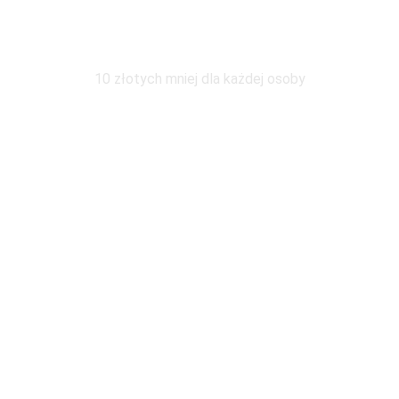
Wymiana pod tym samym adresem
10 złotych mniej dla każdej osoby