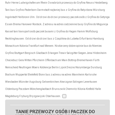
Ruhr Herne Ludwigshafen am Rhein Osnabrück przewozy do Gryfina Neuss Heidelberg.
Tani bus Gryfino Paderborn Darmstadt najtaniej bus z Gryfina do Ratyzbona Würzburg
Ingolstadt Heilbronn Ulm. Od drzwi do drzwi przewozy paczek osób z Gryfina do Getynga
Essen Brema Hanower Rostock. Z adresu na adres codziennie busy Gryfino do Moguncja
Kassel tani transport osób paczek busami z Gryfina do Hagen Hamm Wolfsburg
Recklinghausen. Od drzwi do drzwi bus z Czaplikna do Lubeka Erfurt tanio Hamburg
Monachium Kolonia Frankfurt nad Menem. Niskie ceny dobre opinie bus do Niemiec
Gryfino Stuttgart Bergisch Gladbach Erlangen Trewir Salzgitter Siegen Jena Hildesheim
Chociebuż Gera Witten Pforzheim Offenbach am Main Bottrop Bremerhaven Fürth
Remscheid Reutlingen Moers Koblencja Berlin Lipsk Drezno Norymberga Duisburg
Bochum Wuppertal Bielefeld Bonn bus z adresu na adres Mannheim Karlsruhe
Wiesbaden Münster Augsburg Gelsenkirchen Akwizgran Solingen Leverkusen
Oldenburg Poczdam Mönchengladbach Brunszwik Chemnitz Kilonia Krefeld Halle
Magdeburg Fryburg Bryzgowijski Oberhausen.:
TANIE PRZEWOZY OSÓB I PACZEK DO