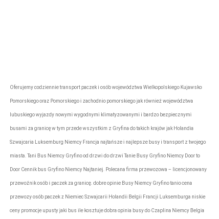
rezerwacje@tonytransport.pl
Biuro:
794-340-
780
Oferujemy codziennie transport paczek i osób województwa Wielkopolskiego Kujawsko
Pomorskiego oraz Pomorskiego i zachodnio pomorskiego jak również województwa
lubuskiego wyjazdy nowymi wygodnymi klimatyzowanymi i bardzo bezpiecznymi
busami za granicę w tym przede wszystkim z Gryfina do takich krajów jak Holandia
Szwajcaria Luksemburg Niemcy Francja najtańsze i najlepsze busy i transport z twojego
miasta. Tani Bus Niemcy Gryfino od drzwi do drzwi Tanie Busy Gryfino Niemcy Door to
Door Cennik bus Gryfino Niemcy Najtaniej. Polecana firma przewozowa – licencjonowany
przewoźnik osób i paczek za granicę. dobre opinie Busy Niemcy Gryfino tanio cena
przewozy osób paczek z Niemiec Szwajcarii Holandii Belgii Francji Luksemburga niskie
ceny promocje upusty jaki bus ile kosztuje dobra opinia busy do Czaplina Niemcy Belgia