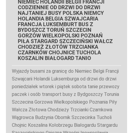
NIEMIEC HOLANDII BELGII FRANCJI
CODZIENNIE OD DRZWI DO DRZWI
NAJTANIEJ BUSY POLSKA NIEMCY
HOLANDIA BELGIA SZWAJCARIA
FRANCJA LUKSEMBURT BUS Z
BYDOSZCZ TORUŃ SZCZECIN
GORZÓW WIELKOPOLSKI POZNAŃ
PIŁA STARGARD SZCZECIŃSKI WAŁCZ
CHODZIEŻ ZŁOTÓW TRZCIANKA
CZARNKÓW CHOJNICE TUCHOLA
KOSZALIN BIAŁOGARD TANIO
Wyjazdy busami za granicę do Niemiec Belgii Francji
Szwajcarii Holandii Luksemburga od drzwi do drzwi
poniedziałek wtorek i piątek sobota tanie przewozy
paczek i osób transport busy z Bydgoszczy Torunia
Szczecina Gorzowa Wielkopolskiego Poznania Piły
Wałcza Złotowa Chodzieży Trzcianki Czarnkowa
Wągrowca Budzynia Obornik Szczecinka Tucholi
Chojnic Koszalina Kołobrzegu Białogardu Stargardu
Szczecińskiego Gniezna Wrześni Inowrocławia