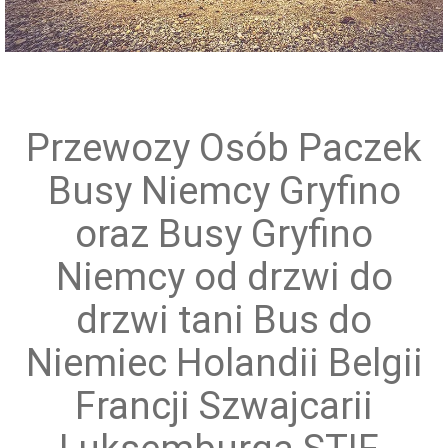
Przewóz grup zorganizowanych
Przewozy Osób Paczek
Busy Niemcy Gryfino
oraz Busy Gryfino
Niemcy od drzwi do
drzwi tani Bus do
Niemiec Holandii Belgii
Francji Szwajcarii