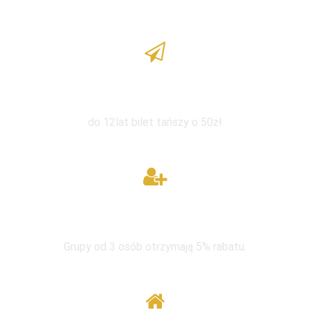
Zniżka dla dzieci
do 12lat bilet tańszy o 50zł
W grupie taniej
Grupy od 3 osób otrzymają 5% rabatu.