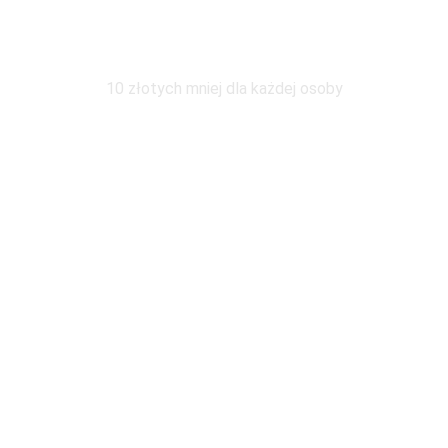
Wymiana pod tym samym adresem
10 złotych mniej dla każdej osoby