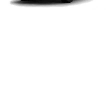
Dbamy o komfort i
bezpieczeństwo
Zaangażowanie, profesjonalizm oraz sumienność
działania sprawiają, że nasze usługi cieszą się
uznaniem i zaufaniem klientów. Mamy świadomość, iż
dalekie podróże są powodem obaw wielu osób.
Stworzyliśmy więc firmę, której celem jest
zapewnienie naszym pasażerom najwyższego
poziomu bezpieczeństwa i komfortu, połączonych
jednocześnie z punktualnością i niezawodnością. Aby
temu sprostać potrzebna jest niezawodna flota