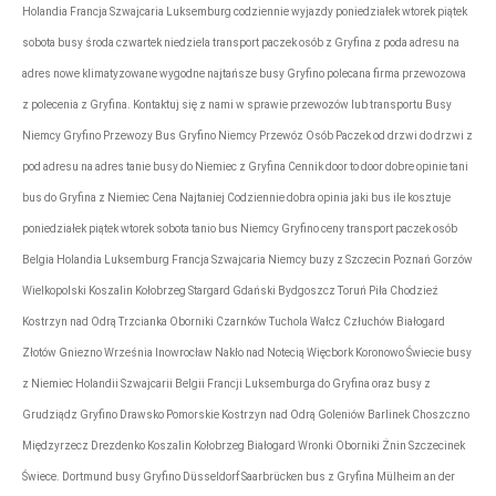
Holandia Francja Szwajcaria Luksemburg codziennie wyjazdy poniedziałek wtorek piątek
sobota busy środa czwartek niedziela transport paczek osób z Gryfina z poda adresu na
adres nowe klimatyzowane wygodne najtańsze busy Gryfino polecana firma przewozowa
z polecenia z Gryfina. Kontaktuj się z nami w sprawie przewozów lub transportu Busy
Niemcy Gryfino Przewozy Bus Gryfino Niemcy Przewóz Osób Paczek od drzwi do drzwi z
pod adresu na adres tanie busy do Niemiec z Gryfina Cennik door to door dobre opinie tani
bus do Gryfina z Niemiec Cena Najtaniej Codziennie dobra opinia jaki bus ile kosztuje
poniedziałek piątek wtorek sobota tanio bus Niemcy Gryfino ceny transport paczek osób
Belgia Holandia Luksemburg Francja Szwajcaria Niemcy buzy z Szczecin Poznań Gorzów
Wielkopolski Koszalin Kołobrzeg Stargard Gdański Bydgoszcz Toruń Piła Chodzież
Kostrzyn nad Odrą Trzcianka Oborniki Czarnków Tuchola Wałcz Człuchów Białogard
Złotów Gniezno Września Inowrocław Nakło nad Notecią Więcbork Koronowo Świecie busy
z Niemiec Holandii Szwajcarii Belgii Francji Luksemburga do Gryfina oraz busy z
Grudziądz Gryfino Drawsko Pomorskie Kostrzyn nad Odrą Goleniów Barlinek Choszczno
Międzyrzecz Drezdenko Koszalin Kołobrzeg Białogard Wronki Oborniki Żnin Szczecinek
Świece. Dortmund busy Gryfino Düsseldorf Saarbrücken bus z Gryfina Mülheim an der