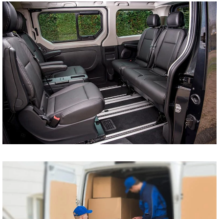
tani bus do Szczecina
Koszalina Bydgoszczy
Kołobrzegu Piły
Chojnic Tucholi
Więcborka Nakła nad
Notecią Białogardu
Gryfic Sępólna
Krajeńskiego
Człuchowa Szczecinka
Barwic Świdnicy
Trzcianki Złotowa
Czarnkowa Chodzieży
Wałcza z pod adresu
na adres tanio cena od
drzwi do drzwi
Przewóz osób