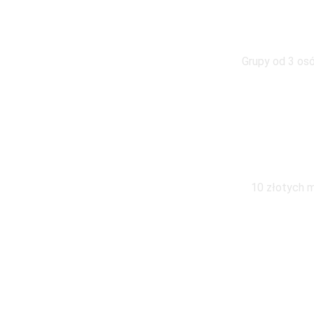
W g
Grupy od 3 osó
Wymiana pod
10 złotych m
Zapraszamy do kontaktu z 
wszystkie pytania