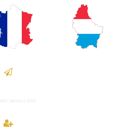
ka dla dzieci
bilet tańszy o 50zł