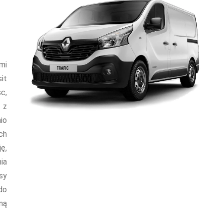
mi
it
c,
 z
io
ch
ę,
ia
sy
do
ną