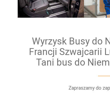
Przewóz osób
Prz
Wyrzysk Busy do N
Francji Szwajcarii
Tani bus do Niem
Zapraszamy do zapo