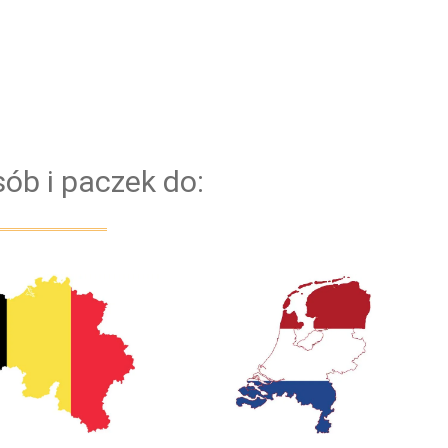
Dzięki temu, mamy pewność, że każdy Bus
bezproblemowo pokona każdą trasę. Bazujemy na
kierowcach z doświadczeniem. Dla
bezpieczeństwa naszych klientów przejazd
obsługiwany jest zawsze przez dwóch kierowców
ób i paczek do: