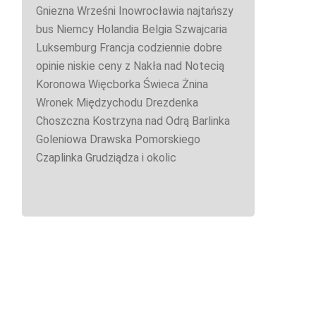
Gniezna Wrześni Inowrocławia najtańszy
bus Niemcy Holandia Belgia Szwajcaria
Luksemburg Francja codziennie dobre
opinie niskie ceny z Nakła nad Notecią
Koronowa Więcborka Świeca Żnina
Wronek Międzychodu Drezdenka
Choszczna Kostrzyna nad Odrą Barlinka
Goleniowa Drawska Pomorskiego
Czaplinka Grudziądza i okolic