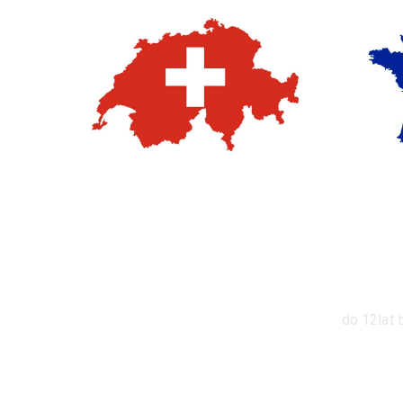
Zniż
do 12lat 