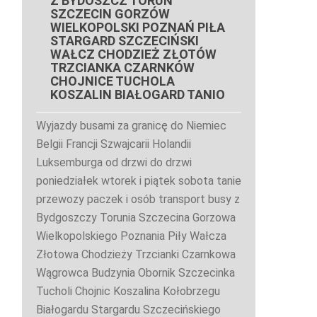
Z BYDOSZCZ TORUŃ
SZCZECIN GORZÓW
WIELKOPOLSKI POZNAŃ PIŁA
STARGARD SZCZECIŃSKI
WAŁCZ CHODZIEŻ ZŁOTÓW
TRZCIANKA CZARNKÓW
CHOJNICE TUCHOLA
KOSZALIN BIAŁOGARD TANIO
Wyjazdy busami za granicę do Niemiec
Belgii Francji Szwajcarii Holandii
Luksemburga od drzwi do drzwi
poniedziałek wtorek i piątek sobota tanie
przewozy paczek i osób transport busy z
Bydgoszczy Torunia Szczecina Gorzowa
Wielkopolskiego Poznania Piły Wałcza
Złotowa Chodzieży Trzcianki Czarnkowa
Wągrowca Budzynia Obornik Szczecinka
Tucholi Chojnic Koszalina Kołobrzegu
Białogardu Stargardu Szczecińskiego