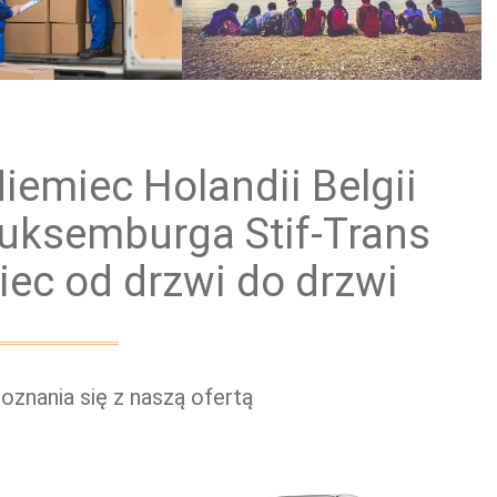
ewóz paczek
Przewóz grup zorganizowanych
iemiec Holandii Belgii
 Luksemburga Stif-Trans
iec od drzwi do drzwi
znania się z naszą ofertą