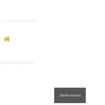
rupie taniej
b otrzymają 5% rabatu.
 tym samym adresem
niej dla każdej osoby
nami. Odpowiemy na
Zamów przejazd