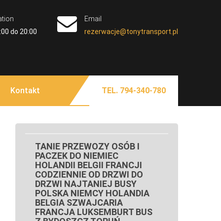
ation
Email
:00 do 20:00
rezerwacje@tonytransport.pl
 TORUŃ BUS NIEMCY
olandia Belgia Zachodniopomorskie Lubuskie
 Koszalina Gorzowa Wielkopolskiego Piły Przewozy
LKOPOLSKIE KUJAWSKO
Kontakt
TEL. 794-340-780
ą Białogard Gryfice Sępólno Krajeńskie Człuchów
BYDGOSZCZY SZCZECINA
na Bydgoszczy Kołobrzegu Piły Chojnic Tucholi
ianki Złotowa Czarnkowa Chodzieży Wałcza z pod
 NIEMCY POLSKA
OLANDII DO POLSKI
TANIE PRZEWOZY OSÓB I
PACZEK DO NIEMIEC
HOLANDII BELGII FRANCJI
CODZIENNIE OD DRZWI DO
DRZWI NAJTANIEJ BUSY
POLSKA NIEMCY HOLANDIA
BELGIA SZWAJCARIA
FRANCJA LUKSEMBURT BUS