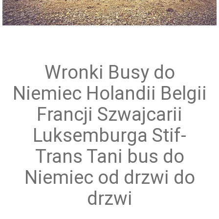
Przewóz grup zorganizowanych
Wronki Busy do
Niemiec Holandii Belgii
Francji Szwajcarii
Luksemburga Stif-
Trans Tani bus do
Niemiec od drzwi do
drzwi