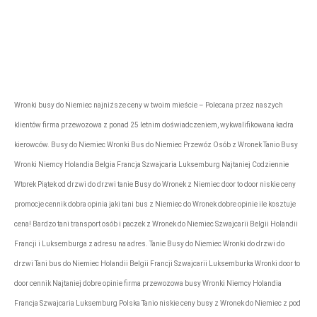
rezerwacje@tonytransport.pl
Biuro:
794-340-
780
Wronki busy do Niemiec najniższe ceny w twoim mieście – Polecana przez naszych
klientów firma przewozowa z ponad 25 letnim doświadczeniem, wykwalifikowana kadra
kierowców. Busy do Niemiec Wronki Bus do Niemiec Przewóz Osób z Wronek Tanio Busy
Wronki Niemcy Holandia Belgia Francja Szwajcaria Luksemburg Najtaniej Codziennie
Wtorek Piątek od drzwi do drzwi tanie Busy do Wronek z Niemiec door to door niskie ceny
promocje cennik dobra opinia jaki tani bus z Niemiec do Wronek dobre opinie ile kosztuje
cena! Bardzo tani transport osób i paczek z Wronek do Niemiec Szwajcarii Belgii Holandii
Francji i Luksemburga z adresu na adres. Tanie Busy do Niemiec Wronki do drzwi do
drzwi Tani bus do Niemiec Holandii Belgii Francji Szwajcarii Luksemburka Wronki door to
door cennik Najtaniej dobre opinie firma przewozowa busy Wronki Niemcy Holandia
Francja Szwajcaria Luksemburg Polska Tanio niskie ceny busy z Wronek do Niemiec z pod