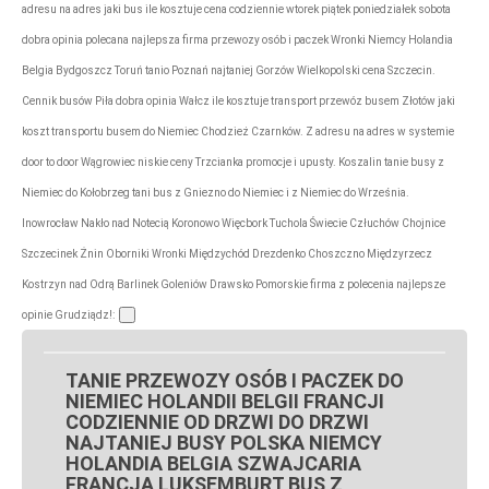
adresu na adres jaki bus ile kosztuje cena codziennie wtorek piątek poniedziałek sobota
dobra opinia polecana najlepsza firma przewozy osób i paczek Wronki Niemcy Holandia
Belgia Bydgoszcz Toruń tanio Poznań najtaniej Gorzów Wielkopolski cena Szczecin.
Cennik busów Piła dobra opinia Wałcz ile kosztuje transport przewóz busem Złotów jaki
koszt transportu busem do Niemiec Chodzież Czarnków. Z adresu na adres w systemie
door to door Wągrowiec niskie ceny Trzcianka promocje i upusty. Koszalin tanie busy z
Niemiec do Kołobrzeg tani bus z Gniezno do Niemiec i z Niemiec do Września.
Inowrocław Nakło nad Notecią Koronowo Więcbork Tuchola Świecie Człuchów Chojnice
Szczecinek Żnin Oborniki Wronki Międzychód Drezdenko Choszczno Międzyrzecz
Kostrzyn nad Odrą Barlinek Goleniów Drawsko Pomorskie firma z polecenia najlepsze
opinie Grudziądz!:
TANIE PRZEWOZY OSÓB I PACZEK DO
NIEMIEC HOLANDII BELGII FRANCJI
CODZIENNIE OD DRZWI DO DRZWI
NAJTANIEJ BUSY POLSKA NIEMCY
HOLANDIA BELGIA SZWAJCARIA
FRANCJA LUKSEMBURT BUS Z