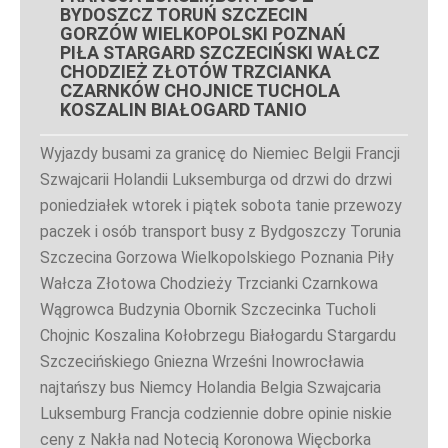
BYDOSZCZ TORUŃ SZCZECIN
GORZÓW WIELKOPOLSKI POZNAŃ
PIŁA STARGARD SZCZECIŃSKI WAŁCZ
CHODZIEŻ ZŁOTÓW TRZCIANKA
CZARNKÓW CHOJNICE TUCHOLA
KOSZALIN BIAŁOGARD TANIO
Wyjazdy busami za granicę do Niemiec Belgii Francji
Szwajcarii Holandii Luksemburga od drzwi do drzwi
poniedziałek wtorek i piątek sobota tanie przewozy
paczek i osób transport busy z Bydgoszczy Torunia
Szczecina Gorzowa Wielkopolskiego Poznania Piły
Wałcza Złotowa Chodzieży Trzcianki Czarnkowa
Wągrowca Budzynia Obornik Szczecinka Tucholi
Chojnic Koszalina Kołobrzegu Białogardu Stargardu
Szczecińskiego Gniezna Wrześni Inowrocławia
najtańszy bus Niemcy Holandia Belgia Szwajcaria
Luksemburg Francja codziennie dobre opinie niskie
ceny z Nakła nad Notecią Koronowa Więcborka