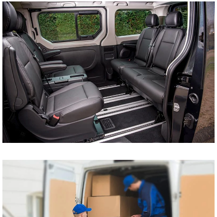
tani bus do Szczecina
Koszalina Bydgoszczy
Kołobrzegu Piły
Chojnic Tucholi
Więcborka Nakła nad
Notecią Białogardu
Gryfic Sępólna
Krajeńskiego
Człuchowa Szczecinka
Barwic Świdnicy
Trzcianki Złotowa
Czarnkowa Chodzieży
Wałcza z pod adresu
na adres tanio cena od
drzwi do drzwi
Przewóz osób