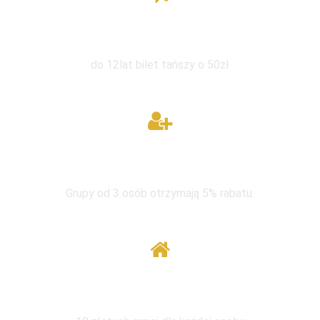
Zniżka dla dzieci
do 12lat bilet tańszy o 50zł
W grupie taniej
Grupy od 3 osób otrzymają 5% rabatu.
Wymiana pod tym samym adresem