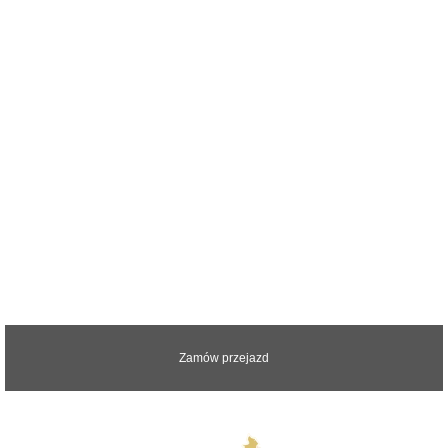
Zapraszamy do kontaktu z nami.
Odpowiemy na wszystkie pytania
Zamów przejazd