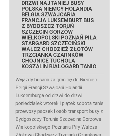
DRZWI NAJTANIEJ BUSY
POLSKA NIEMCY HOLANDIA
BELGIA SZWAJCARIA
FRANCJA LUKSEMBURT BUS
Z BYDOSZCZ TORUŃ
SZCZECIN GORZÓW
WIELKOPOLSKI POZNAŃ PIŁA
STARGARD SZCZECIŃSKI
WAŁCZ CHODZIEŻ ZŁOTÓW
TRZCIANKA CZARNKÓW
CHOJNICE TUCHOLA
KOSZALIN BIAŁOGARD TANIO
Wyjazdy busami za granicę do Niemiec
Belgii Francji Szwajcarii Holandii
Luksemburga od drzwi do drzwi
poniedziałek wtorek i piątek sobota tanie
przewozy paczek i osób transport busy z
Bydgoszczy Torunia Szczecina Gorzowa
Wielkopolskiego Poznania Piły Wałcza
Złotowa Chodzieży Trzcianki Czarnkowa