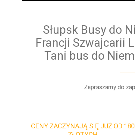
Przewóz osób
Prz
Słupsk Busy do Ni
Francji Szwajcarii
Tani bus do Niem
Zapraszamy do zapo
CENY ZACZYNAJĄ SIĘ JUŻ OD 180
ZŁOTYCH