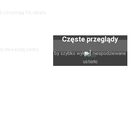
b otrzymają 5% rabatu.
pod tym
dresem
Częste przeglądy
ej dla każdej osoby
by szybko wykryć niespodziewane
usterki
dpowiemy na wszystkie pytania
Certyfikaty
posiadamy wymagane dokumenty