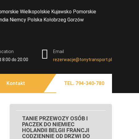
 TORUŃ BUS NIEMCY
olandia Belgia Zachodniopomorskie Lubuskie
 Koszalina Gorzowa Wielkopolskiego Piły Przewozy
LKOPOLSKIE KUJAWSKO
ą Białogard Gryfice Sępólno Krajeńskie Człuchów
ocation
Email
BYDGOSZCZY SZCZECINA
na Bydgoszczy Kołobrzegu Piły Chojnic Tucholi
d 8:00 do 20:00
rezerwacje@tonytransport.pl
ianki Złotowa Czarnkowa Chodzieży Wałcza z pod
 NIEMCY POLSKA
OLANDII DO POLSKI
Kontakt
TEL. 794-340-780
TANIE PRZEWOZY OSÓB I
PACZEK DO NIEMIEC
HOLANDII BELGII FRANCJI
CODZIENNIE OD DRZWI DO