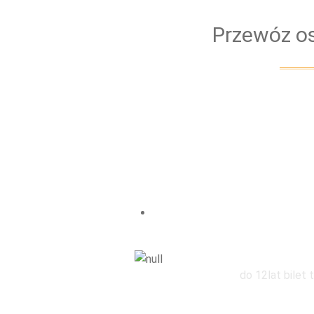
Przewóz os
Zniżka dl
do 12lat bilet 
W grupie 