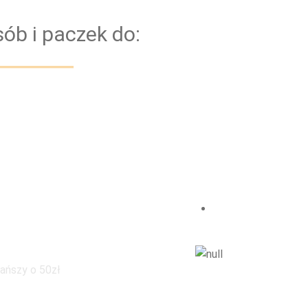
ób i paczek do:
a dzieci
tańszy o 50zł
taniej