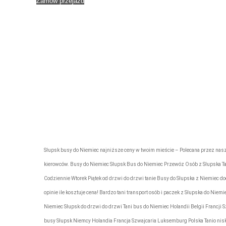
Zamów przejazd
naszych kierowców i pasażerów
Projekt i realizacja
Nasze lo
Słupsk busy do Niemiec najniższe ceny w twoim mieście – Polecana przez nas
kierowców. Busy do Niemiec Słupsk Bus do Niemiec Przewóz Osób z Słupska Ta
Codziennie Wtorek Piątek od drzwi do drzwi tanie Busy do Słupska z Niemiec door
opinie ile kosztuje cena! Bardzo tani transport osób i paczek z Słupska do Niem
Niemiec Słupsk do drzwi do drzwi Tani bus do Niemiec Holandii Belgii Francji 
busy Słupsk Niemcy Holandia Francja Szwajcaria Luksemburg Polska Tanio niskie