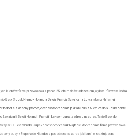
umożliwiające przewóz osób za
granicę
go
Firma przewozowa
„Express”
rezerwacje@tonytransport.p
l
Biuro:
794-340-780
zych klientów firma przewozowa z ponad 25 letnim doświadczeniem, wykwalifikowana kadra
nio Busy Słupsk Niemcy Holandia Belgia Francja Szwajcaria Luksemburg Najtaniej
 to door niskie ceny promocje cennik dobra opinia jaki tani bus z Niemiec do Słupska dobre
iec Szwajcarii Belgii Holandii Francji i Luksemburga z adresu na adres. Tanie Busy do
Szwajcarii Luksemburka Słupsk door to door cennik Najtaniej dobre opinie firma przewozowa
 ceny busy z Słupska do Niemiec z pod adresu na adres jaki bus ile kosztuje cena