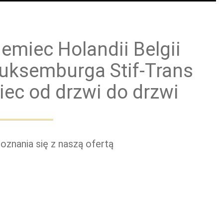
ewóz paczek
Przewóz grup zorganizowanych
emiec Holandii Belgii
 Luksemburga Stif-Trans
iec od drzwi do drzwi
znania się z naszą ofertą