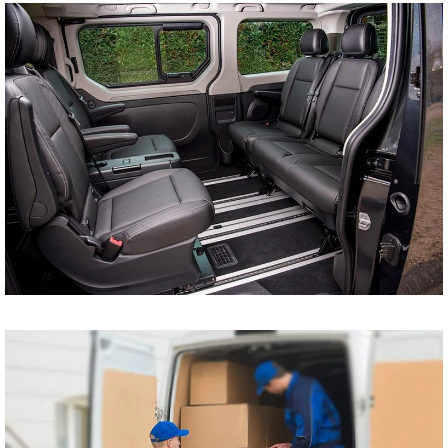
tani bus do Szczecina
Koszalina Bydgoszczy
Kołobrzegu Piły
Chojnic Tucholi
Więcborka Nakła nad
Notecią Białogardu
Gryfic Sępólna
Krajeńskiego
Człuchowa Szczecinka
Barwic Świdnicy
Trzcianki Złotowa
Czarnkowa Chodzieży
Wałcza z pod adresu
na adres tanio cena od
drzwi do drzwi
Przewóz osób