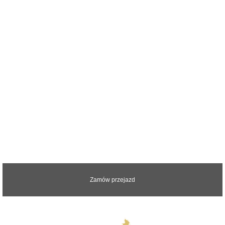
Zapraszamy do kontaktu z nami.
Odpowiemy na wszystkie pytania
Zamów przejazd