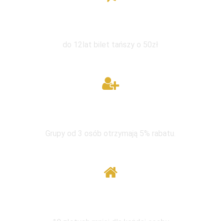
Zniżka dla dzieci
do 12lat bilet tańszy o 50zł
W grupie taniej
Grupy od 3 osób otrzymają 5% rabatu.
Wymiana pod tym samym adresem