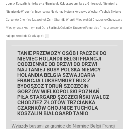
upusty. Koszalin tanie busy z Niemiec do Kołobrzeg tani bus z Gniezno do Niemiec i z
Niemiec do Września. Inowrocław Nakło nad Notecią Koronowo Więcbork Tuchola Świecie
Człuchów Chojnice Szczecinek Żnin Oborniki Wronki Międzychód Drezdenko Choszczno
Międzyrzecz Kostrzyn nad Odrą Barlinek Goleniów Drawsko Pomorskie firma z polecenia
najlepsze opinie Grudziądz!:
TANIE PRZEWOZY OSÓB I PACZEK DO
NIEMIEC HOLANDII BELGII FRANCJI
CODZIENNIE OD DRZWI DO DRZWI
NAJTANIEJ BUSY POLSKA NIEMCY
HOLANDIA BELGIA SZWAJCARIA
FRANCJA LUKSEMBURT BUS Z
BYDOSZCZ TORUŃ SZCZECIN
GORZÓW WIELKOPOLSKI POZNAŃ
PIŁA STARGARD SZCZECIŃSKI WAŁCZ
CHODZIEŻ ZŁOTÓW TRZCIANKA
CZARNKÓW CHOJNICE TUCHOLA
KOSZALIN BIAŁOGARD TANIO
Wyjazdy busami za granicę do Niemiec Belgii Francji