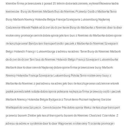
klientów firma przewozowa z ponad 25 letnim doświadczeniem, wykwalifikowana kadra
kierowców. Busy do Niemiec Malbork Bus do Niemiec Przewóz Osób z Malborka Tanio
Busy Malbork Niemcy Holandia Belgia Francja Szwajcaria Luksemburg Najtaniej
Codziennie Wtorek Piątek od drzwi do drzwi tanie Busy do Malborka z Niemiec door to door
niskie ceny promocje cennik dobra opinia jaki tani bus z Niemiec do Malborka dobre opinie
ile kosztuje cena! Bardzo tani transport osób i paczek z Malborka do Niemiec Szwajcarii
Belgii Holandii Francji i Luksemburga z adresu na adres. Tanie Busy do Niemiec Malbork
do drzwi do drzwi Tani bus do Niemiec Holandii Belgii Francji Szwajcarii Luksemburka
Malbork door to door cennik Najtaniej dobre opinie firma przewozowa busy Malbork
Niemcy Holandia Francja Szwajcaria Luksemburg Polska Tanio niskie ceny busy z
Malborka do Niemiec z pod adresu na adres jaki bus ile kosztuje cena codziennie wtorek
piątek poniedziałek sobota dobra opinia polecana najlepsza firma przewozy osób i paczek
Malbork Niemcy Holandia Belgia Bydgoszcz Toruń tanio Poznań najtaniej Gorzów
Wielkopolski cena Szczecin. Cennik busów Piła dobra opinia Wałcz ile kosztuje transport
przewóz busem Złotów jaki koszt transportu busem do Niemiec Chodzież Czarnków. Z
adresu na adres w systemie door to door Wągrowiec niskie ceny Trzcianka promocje i