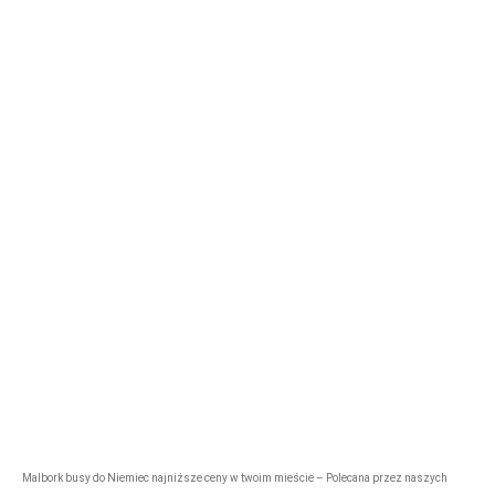
Nasze logo
Firma przewozowa „Express”
rezerwacje@tonytransport.pl
Biuro:
794-340-
780
Malbork busy do Niemiec najniższe ceny w twoim mieście – Polecana przez naszych