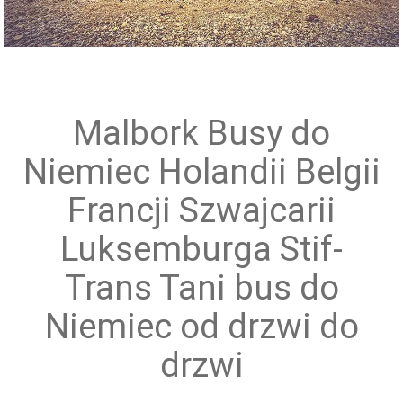
Przewóz grup zorganizowanych
Malbork Busy do
Niemiec Holandii Belgii
Francji Szwajcarii
Luksemburga Stif-
Trans Tani bus do
Niemiec od drzwi do
drzwi