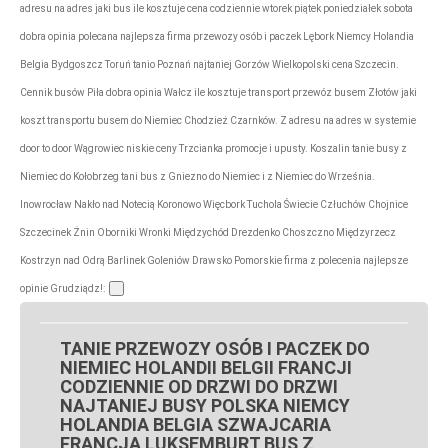
adresu na adres jaki bus ile kosztuje cena codziennie wtorek piątek poniedziałek sobota
dobra opinia polecana najlepsza firma przewozy osób i paczek Lębork Niemcy Holandia
Belgia Bydgoszcz Toruń tanio Poznań najtaniej Gorzów Wielkopolski cena Szczecin.
Cennik busów Piła dobra opinia Wałcz ile kosztuje transport przewóz busem Złotów jaki
koszt transportu busem do Niemiec Chodzież Czarnków. Z adresu na adres w systemie
door to door Wągrowiec niskie ceny Trzcianka promocje i upusty. Koszalin tanie busy z
Niemiec do Kołobrzeg tani bus z Gniezno do Niemiec i z Niemiec do Września.
Inowrocław Nakło nad Notecią Koronowo Więcbork Tuchola Świecie Człuchów Chojnice
Szczecinek Żnin Oborniki Wronki Międzychód Drezdenko Choszczno Międzyrzecz
Kostrzyn nad Odrą Barlinek Goleniów Drawsko Pomorskie firma z polecenia najlepsze
opinie Grudziądz!:
TANIE PRZEWOZY OSÓB I PACZEK DO
NIEMIEC HOLANDII BELGII FRANCJI
CODZIENNIE OD DRZWI DO DRZWI
NAJTANIEJ BUSY POLSKA NIEMCY
HOLANDIA BELGIA SZWAJCARIA
FRANCJA LUKSEMBURT BUS Z