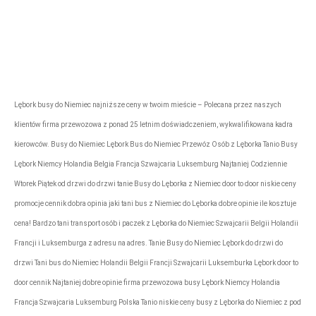
rezerwacje@tonytransport.pl
Biuro:
794-340-
780
Lębork busy do Niemiec najniższe ceny w twoim mieście – Polecana przez naszych
klientów firma przewozowa z ponad 25 letnim doświadczeniem, wykwalifikowana kadra
kierowców. Busy do Niemiec Lębork Bus do Niemiec Przewóz Osób z Lęborka Tanio Busy
Lębork Niemcy Holandia Belgia Francja Szwajcaria Luksemburg Najtaniej Codziennie
Wtorek Piątek od drzwi do drzwi tanie Busy do Lęborka z Niemiec door to door niskie ceny
promocje cennik dobra opinia jaki tani bus z Niemiec do Lęborka dobre opinie ile kosztuje
cena! Bardzo tani transport osób i paczek z Lęborka do Niemiec Szwajcarii Belgii Holandii
Francji i Luksemburga z adresu na adres. Tanie Busy do Niemiec Lębork do drzwi do
drzwi Tani bus do Niemiec Holandii Belgii Francji Szwajcarii Luksemburka Lębork door to
door cennik Najtaniej dobre opinie firma przewozowa busy Lębork Niemcy Holandia
Francja Szwajcaria Luksemburg Polska Tanio niskie ceny busy z Lęborka do Niemiec z pod