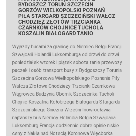
BYDOSZCZ TORUŃ SZCZECIN
GORZÓW WIELKOPOLSKI POZNAŃ
PIŁA STARGARD SZCZECIŃSKI WAŁCZ
CHODZIEŻ ZŁOTÓW TRZCIANKA
CZARNKÓW CHOJNICE TUCHOLA
KOSZALIN BIAŁOGARD TANIO
Wyjazdy busami za granicę do Niemiec Belgii Francji
Szwajcarii Holandii Luksemburga od drzwi do drzwi
poniedziałek wtorek i piątek sobota tanie przewozy
paczek i osób transport busy z Bydgoszczy Torunia
Szczecina Gorzowa Wielkopolskiego Poznania Piły
Wałcza Złotowa Chodzieży Trzcianki Czarnkowa
Wągrowca Budzynia Obornik Szczecinka Tucholi
Chojnic Koszalina Kołobrzegu Białogardu Stargardu
Szczecińskiego Gniezna Wrześni Inowrocławia
najtańszy bus Niemcy Holandia Belgia Szwajcaria
Luksemburg Francja codziennie dobre opinie niskie
ceny z Nakła nad Notecią Koronowa Więcborka