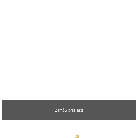
Zapraszamy do kontaktu z nami.
Odpowiemy na wszystkie pytania
Zamów przejazd