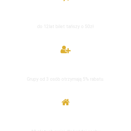
Zniżka dla dzieci
do 12lat bilet tańszy o 50zł
W grupie taniej
Grupy od 3 osób otrzymają 5% rabatu.
Wymiana pod tym samym adresem