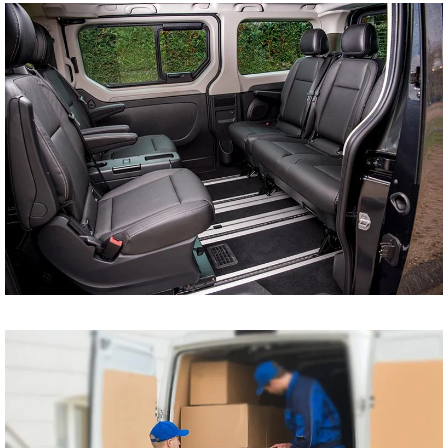
tani bus do Szczecina
Koszalina Bydgoszczy
Kołobrzegu Piły
Chojnic Tucholi
Więcborka Nakła nad
Notecią Białogardu
Gryfic Sępólna
Krajeńskiego
Człuchowa Szczecinka
Barwic Świdnicy
Trzcianki Złotowa
Czarnkowa Chodzieży
Wałcza z pod adresu
na adres tanio cena od
drzwi do drzwi
Przewóz osób