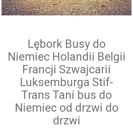
Przewóz grup zorganizowanych
Lębork Busy do
Niemiec Holandii Belgii
Francji Szwajcarii
Luksemburga Stif-
Trans Tani bus do
Niemiec od drzwi do
drzwi