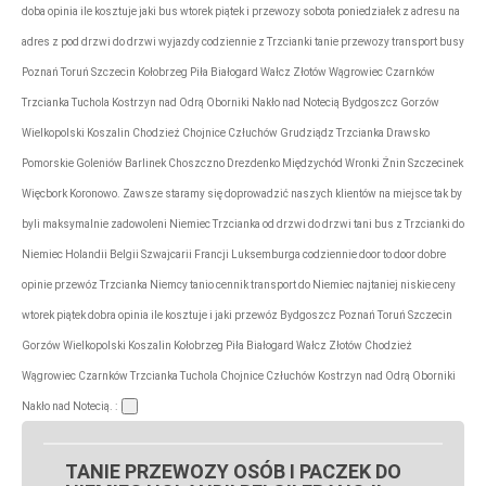
doba opinia ile kosztuje jaki bus wtorek piątek i przewozy sobota poniedziałek z adresu na
adres z pod drzwi do drzwi wyjazdy codziennie z Trzcianki tanie przewozy transport busy
Poznań Toruń Szczecin Kołobrzeg Piła Białogard Wałcz Złotów Wągrowiec Czarnków
Trzcianka Tuchola Kostrzyn nad Odrą Oborniki Nakło nad Notecią Bydgoszcz Gorzów
Wielkopolski Koszalin Chodzież Chojnice Człuchów Grudziądz Trzcianka Drawsko
Pomorskie Goleniów Barlinek Choszczno Drezdenko Międzychód Wronki Żnin Szczecinek
Więcbork Koronowo. Zawsze staramy się doprowadzić naszych klientów na miejsce tak by
byli maksymalnie zadowoleni Niemiec Trzcianka od drzwi do drzwi tani bus z Trzcianki do
Niemiec Holandii Belgii Szwajcarii Francji Luksemburga codziennie door to door dobre
opinie przewóz Trzcianka Niemcy tanio cennik transport do Niemiec najtaniej niskie ceny
wtorek piątek dobra opinia ile kosztuje i jaki przewóz Bydgoszcz Poznań Toruń Szczecin
Gorzów Wielkopolski Koszalin Kołobrzeg Piła Białogard Wałcz Złotów Chodzież
Wągrowiec Czarnków Trzcianka Tuchola Chojnice Człuchów Kostrzyn nad Odrą Oborniki
Nakło nad Notecią. :
TANIE PRZEWOZY OSÓB I PACZEK DO