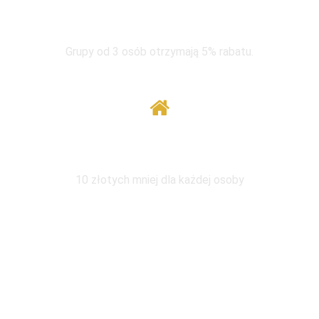
W grupie taniej
Grupy od 3 osób otrzymają 5% rabatu.
Wymiana pod tym samym adresem
10 złotych mniej dla każdej osoby