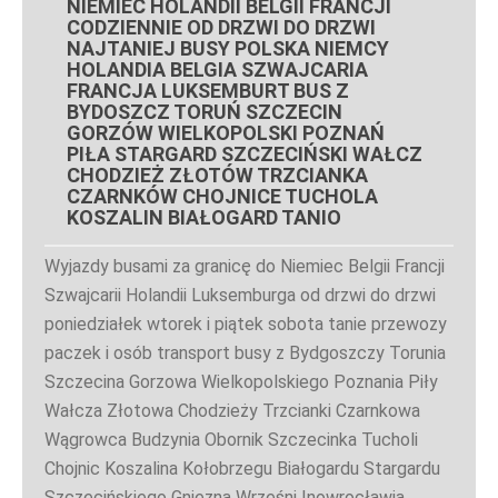
NIEMIEC HOLANDII BELGII FRANCJI
CODZIENNIE OD DRZWI DO DRZWI
NAJTANIEJ BUSY POLSKA NIEMCY
HOLANDIA BELGIA SZWAJCARIA
FRANCJA LUKSEMBURT BUS Z
BYDOSZCZ TORUŃ SZCZECIN
GORZÓW WIELKOPOLSKI POZNAŃ
PIŁA STARGARD SZCZECIŃSKI WAŁCZ
CHODZIEŻ ZŁOTÓW TRZCIANKA
CZARNKÓW CHOJNICE TUCHOLA
KOSZALIN BIAŁOGARD TANIO
Wyjazdy busami za granicę do Niemiec Belgii Francji
Szwajcarii Holandii Luksemburga od drzwi do drzwi
poniedziałek wtorek i piątek sobota tanie przewozy
paczek i osób transport busy z Bydgoszczy Torunia
Szczecina Gorzowa Wielkopolskiego Poznania Piły
Wałcza Złotowa Chodzieży Trzcianki Czarnkowa
Wągrowca Budzynia Obornik Szczecinka Tucholi
Chojnic Koszalina Kołobrzegu Białogardu Stargardu
Szczecińskiego Gniezna Wrześni Inowrocławia