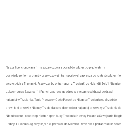
Firma przewozowa „Express”
rezerwacje@tonytransport.pl
Biuro:
794-340-
780
Nasza licencjonowana firma przewozowa z ponad dwudziestko pięcioletnim
doświadczeniem w branży przewozowej i transportowej zaprasza do kontakt codziennie
wszystkich z Trzcianki. Przewozy busy transport z Trzcianki do Holandii Belgii Niemiec
Luksemburga Szwajcarii i Francji z adresu na adres w systemie od drzwi do drzwi
najtaniej w Trzcianka. Tanie Przewozy Osób Paczek do Niemiec Trzcianka od drzwi do
drzwi tani przewóz Niemcy Trzcianka cena door to door najtaniej przewozy z Trzcianki do
Niemiec cennik dobre opinie transport busy Trzcianka Niemcy Holandia Szwajcaria Belgia
Francja Luksemburg ceny najtaniej przewóz do Niemiec Trzcianka z pod adresu na adres