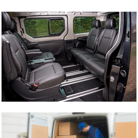
tani bus do Szczecina
Koszalina Bydgoszczy
Kołobrzegu Piły
Chojnic Tucholi
Więcborka Nakła nad
Notecią Białogardu
Gryfic Sępólna
Krajeńskiego
Człuchowa Szczecinka
Barwic Świdnicy
Trzcianki Złotowa
Czarnkowa Chodzieży
Wałcza z pod adresu
na adres tanio cena od
drzwi do drzwi
Przewóz osób