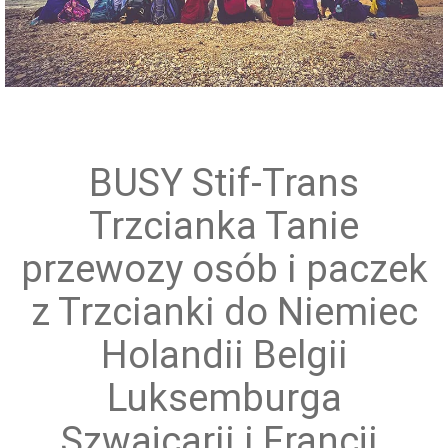
Przewóz grup zorganizowanych
BUSY Stif-Trans
Trzcianka Tanie
przewozy osób i paczek
z Trzcianki do Niemiec
Holandii Belgii
Luksemburga
Szwajcarii i Francji.