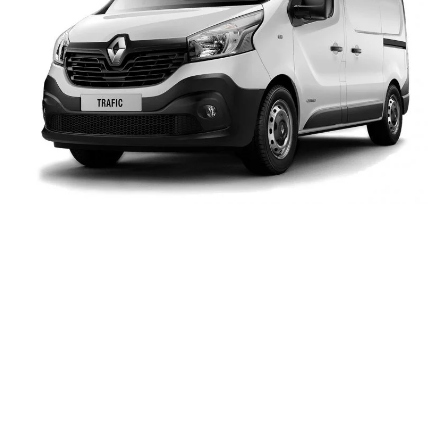
Dbamy o komfort i
bezpieczeństwo
Zaangażowanie, profesjonalizm oraz sumienność
działania sprawiają, że nasze usługi cieszą się
uznaniem i zaufaniem klientów. Mamy świadomość, iż